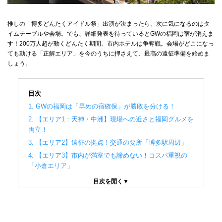
推しの「博多どんたくアイドル祭」出演が決まったら、次に気になるのはタ
イムテーブルや会場。でも、詳細発表を待っているとGWの福岡は宿が消えま
す！200万人超が動くどんたく期間、市内ホテルは争奪戦。会場がどこになっ
ても動ける「正解エリア」を今のうちに押さえて、最高の遠征準備を始めま
しょう。
目次
1. GWの福岡は「早めの宿確保」が勝敗を分ける！
2. 【エリア1：天神・中洲】現場への近さと福岡グルメを
両立！
3. 【エリア2】遠征の拠点！交通の要所「博多駅周辺」
4. 【エリア3】市内が満室でも諦めない！コスパ重視の
「小倉エリア」
5. まとめ
目次を開く▼
6. 後払いでホテルを予約するなら
7. 関連記事