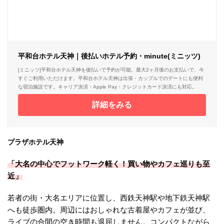
平和台ホテル天神｜後払いホテル予約・minute(ミニッツ)
[ミニッツ]平和台ホテル天神を後払いで予約が可能。最大2ヶ月後のお支払いで、今
すぐご利用いただけます。平和台ホテル天神は出張・カップルでのデートにも便利
な宿泊施設です。キャリア決済・Apple Pay・クレジットカード決済にも対応。
詳細をみる
プラザホテル天神
「大名の中心でフットワーク軽く！買い物やカフェ巡りも至
近」
若者の街・大名エリアに位置し、西鉄天神駅や地下鉄天神駅
へも徒歩圏内。周辺にはおしゃれな古着屋やカフェが並び、
ライブの合間の空き時間も退屈しません。コンパクトながら