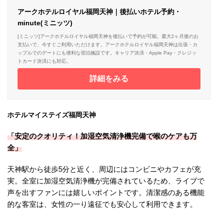
アークホテルロイヤル福岡天神｜後払いホテル予約・
minute(ミニッツ)
[ミニッツ]アークホテルロイヤル福岡天神を後払いで予約が可能。最大2ヶ月後のお
支払いで、今すぐご利用いただけます。アークホテルロイヤル福岡天神は出張・カ
ップルでのデートにも便利な宿泊施設です。キャリア決済・Apple Pay・クレジッ
トカード決済にも対応。
詳細をみる
ホテルマイステイズ福岡天神
「安定のクオリティ！加湿空気清浄機完備で喉のケアも万
全」
天神駅から徒歩5分と近く、周辺にはコンビニやカフェが充
実。全室に加湿空気清浄機が完備されているため、ライブで
声を出すファンには嬉しいポイントです。清潔感のある機能
的な客室は、女性の一り遠征でも安心して利用できます。