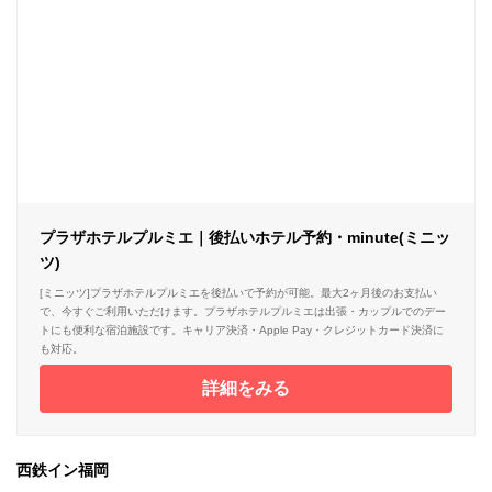
プラザホテルプルミエ｜後払いホテル予約・minute(ミニッ
ツ)
[ミニッツ]プラザホテルプルミエを後払いで予約が可能。最大2ヶ月後のお支払い
で、今すぐご利用いただけます。プラザホテルプルミエは出張・カップルでのデー
トにも便利な宿泊施設です。キャリア決済・Apple Pay・クレジットカード決済に
も対応。
詳細をみる
西鉄イン福岡