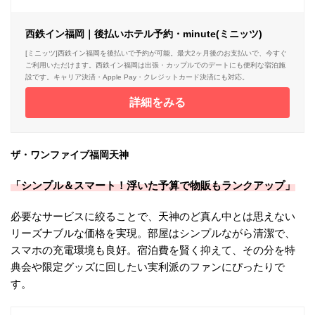
西鉄イン福岡｜後払いホテル予約・minute(ミニッツ)
[ミニッツ]西鉄イン福岡を後払いで予約が可能。最大2ヶ月後のお支払いで、今すぐ
ご利用いただけます。西鉄イン福岡は出張・カップルでのデートにも便利な宿泊施
設です。キャリア決済・Apple Pay・クレジットカード決済にも対応。
詳細をみる
ザ・ワンファイブ福岡天神
「シンプル＆スマート！浮いた予算で物販もランクアップ」
必要なサービスに絞ることで、天神のど真ん中とは思えない
リーズナブルな価格を実現。部屋はシンプルながら清潔で、
スマホの充電環境も良好。宿泊費を賢く抑えて、その分を特
典会や限定グッズに回したい実利派のファンにぴったりで
す。