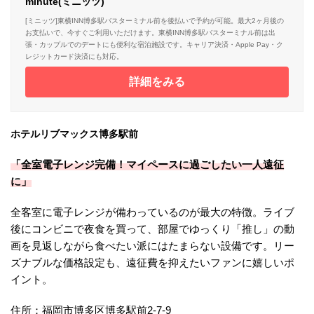
minute(ミニッツ)
[ミニッツ]東横INN博多駅バスターミナル前を後払いで予約が可能。最大2ヶ月後の
お支払いで、今すぐご利用いただけます。東横INN博多駅バスターミナル前は出
張・カップルでのデートにも便利な宿泊施設です。キャリア決済・Apple Pay・ク
レジットカード決済にも対応。
詳細をみる
ホテルリブマックス博多駅前
「全室電子レンジ完備！マイペースに過ごしたい一人遠征
に」
全客室に電子レンジが備わっているのが最大の特徴。ライブ
後にコンビニで夜食を買って、部屋でゆっくり「推し」の動
画を見返しながら食べたい派にはたまらない設備です。リー
ズナブルな価格設定も、遠征費を抑えたいファンに嬉しいポ
イント。
住所：福岡市博多区博多駅前2-7-9