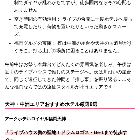
制でダイヤが乱れがちですが、徒歩圏内ならその心配も
ありません。
空き時間の有効活用： ライブの合間に一度ホテルへ戻っ
て充電したり、荷物を置いたりといった動きがスムー
ズ。
福岡グルメの宝庫： 夜は中洲の屋台や天神の居酒屋がす
ぐそこ。打ち上げの場所に困ることはありません。
午前中はお祭り本舞台でどんたくの雰囲気を楽しみ、午後は
近くのライブハウスで推しのステージへ。夜は川沿いの屋台
で、同じく遠征してきた仲間と「推し事」を振り返る……そ
んな福岡ならではの遠征スタイルが叶うエリアです。
天神・中洲エリアおすすめホテル厳選9選
アークホテルロイヤル福岡天神
「ライブハウス勢の聖地！ドラムロゴス・Be-1まで徒歩す
ぐ」