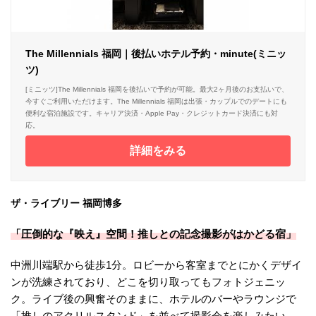
The Millennials 福岡｜後払いホテル予約・minute(ミニッ
ツ)
[ミニッツ]The Millennials 福岡を後払いで予約が可能。最大2ヶ月後のお支払いで、
今すぐご利用いただけます。The Millennials 福岡は出張・カップルでのデートにも
便利な宿泊施設です。キャリア決済・Apple Pay・クレジットカード決済にも対
応。
詳細をみる
ザ・ライブリー 福岡博多
「圧倒的な『映え』空間！推しとの記念撮影がはかどる宿」
中洲川端駅から徒歩1分。ロビーから客室までとにかくデザイ
ンが洗練されており、どこを切り取ってもフォトジェニッ
ク。ライブ後の興奮そのままに、ホテルのバーやラウンジで
「推しのアクリルスタンド」を並べて撮影会を楽しみたい、