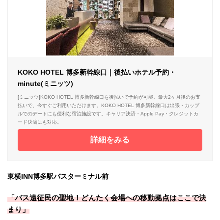
KOKO HOTEL 博多新幹線口｜後払いホテル予約・
minute(ミニッツ)
[ミニッツ]KOKO HOTEL 博多新幹線口を後払いで予約が可能。最大2ヶ月後のお支
払いで、今すぐご利用いただけます。KOKO HOTEL 博多新幹線口は出張・カップ
ルでのデートにも便利な宿泊施設です。キャリア決済・Apple Pay・クレジットカ
ード決済にも対応。
詳細をみる
東横INN博多駅バスターミナル前
「バス遠征民の聖地！どんたく会場への移動拠点はここで決
まり」