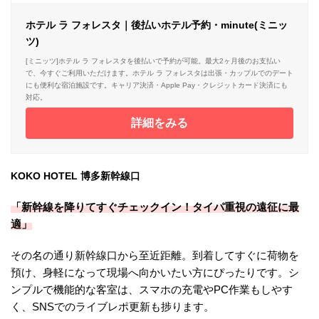
ホテル ラ フォレスタ｜後払いホテル予約・minute(ミニッ
ツ)
[ミニッツ]ホテル ラ フォレスタを後払いで予約が可能。最大2ヶ月後のお支払い
で、今すぐご利用いただけます。ホテル ラ フォレスタは出張・カップルでのデート
にも便利な宿泊施設です。キャリア決済・Apple Pay・クレジットカード決済にも
対応。
詳細をみる
KOKO HOTEL 博多新幹線口
「新幹線を降りてすぐチェックイン！タイパ重視の遠征に最
適」
その名の通り新幹線口から至近距離。到着してすぐに荷物を
預け、身軽になって現場へ向かいたい方にぴったりです。シ
ンプルで機能的な客室は、スマホの充電やPC作業もしやす
く、SNSでのライブレポ更新も捗ります。