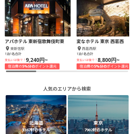
アパホテル 東新宿歌舞伎町東
変なホテル 東京 西葛西
東新宿駅
西葛西駅
1泊1名合計
1泊1名合計
9,240円~
8,800円~
支払いは後で！
支払いは後で！
宿泊費の
5%分の
ポイント還元
宿泊費の
5%分の
ポイント還元
人気のエリアから検索
北海道
東京
3367軒のホテル
7902軒のホテル