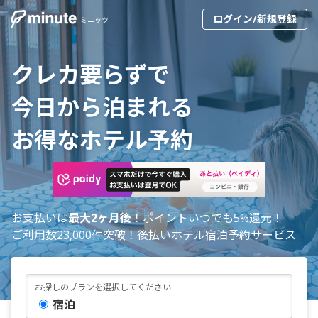
ログイン/新規登録
ミニッツ
クレカ要らずで
今日から泊まれる
お得なホテル予約
お支払いは
最大2ヶ月後
！ポイントいつでも5%還元！
ご利用数23,000件突破！後払いホテル宿泊予約サービス
お探しのプランを選択してください
宿泊