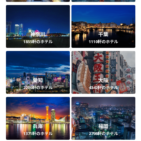
神奈川
千葉
1855軒のホテル
1110軒のホテル
愛知
大阪
2200軒のホテル
4342軒のホテル
兵庫
福岡
1371軒のホテル
2798軒のホテル