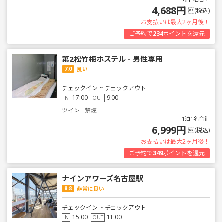
4,688円
(税込)
お支払いは最大2ヶ月後！
ご予約で
234
ポイントを還元
第2松竹梅ホステル - 男性専用
7.0
良い
チェックイン ~ チェックアウト
17:00
9:00
IN
OUT
ツイン - 禁煙
1泊1名合計
6,999円
(税込)
お支払いは最大2ヶ月後！
ご予約で
349
ポイントを還元
ナインアワーズ名古屋駅
8.8
非常に良い
チェックイン ~ チェックアウト
15:00
11:00
IN
OUT