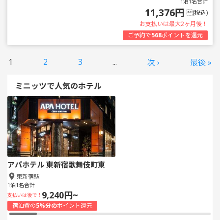
1泊1名合計
11,376円
(税込)
お支払いは最大2ヶ月後！
ご予約で
568
ポイントを還元
1
2
3
...
次 ›
最後 »
ミニッツで人気のホテル
アパホテル 東新宿歌舞伎町東
東新宿駅
1泊1名合計
9,240円~
支払いは後で！
宿泊費の
5%分の
ポイント還元