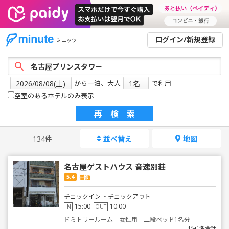
ログイン/新規登録
ミニッツ
から一泊、大人
で利用
空室のあるホテルのみ表示
再検索
134件
並べ替え
地図
名古屋ゲストハウス 音速別荘
5.4
普通
チェックイン ~ チェックアウト
15:00
10:00
IN
OUT
ドミトリールーム 女性用 二段ベッド1名分
1泊1名合計