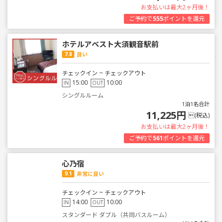
お支払いは最大2ヶ月後！
ご予約で
555
ポイントを還元
ホテルアベスト大須観音駅前
7.8
良い
チェックイン ~ チェックアウト
15:00
10:00
IN
OUT
シングルルーム
1泊1名合計
11,225円
(税込)
お支払いは最大2ヶ月後！
ご予約で
561
ポイントを還元
心乃宿
9.1
非常に良い
チェックイン ~ チェックアウト
14:00
10:00
IN
OUT
スタンダード ダブル（共同バスルーム）