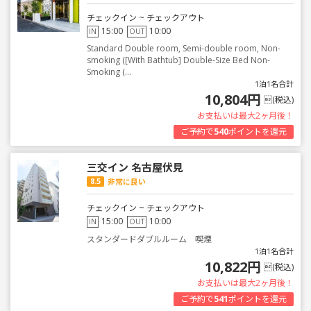
チェックイン ~ チェックアウト
15:00
10:00
IN
OUT
Standard Double room, Semi-double room, Non-
smoking ([With Bathtub] Double-Size Bed Non-
Smoking (...
1泊1名合計
10,804円
(税込)
お支払いは最大2ヶ月後！
ご予約で
540
ポイントを還元
三交イン 名古屋伏見
8.5
非常に良い
チェックイン ~ チェックアウト
15:00
10:00
IN
OUT
スタンダードダブルルーム 喫煙
1泊1名合計
10,822円
(税込)
お支払いは最大2ヶ月後！
ご予約で
541
ポイントを還元