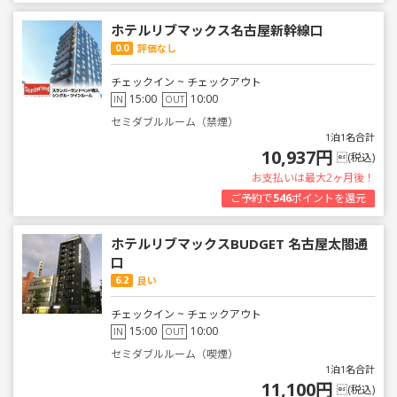
ホテルリブマックス名古屋新幹線口
0.0
評価なし
チェックイン ~ チェックアウト
15:00
10:00
IN
OUT
セミダブルルーム（禁煙）
1泊1名合計
10,937円
(税込)
お支払いは最大2ヶ月後！
ご予約で
546
ポイントを還元
ホテルリブマックスBUDGET 名古屋太閤通
口
6.2
良い
チェックイン ~ チェックアウト
15:00
10:00
IN
OUT
セミダブルルーム（喫煙）
1泊1名合計
11,100円
(税込)