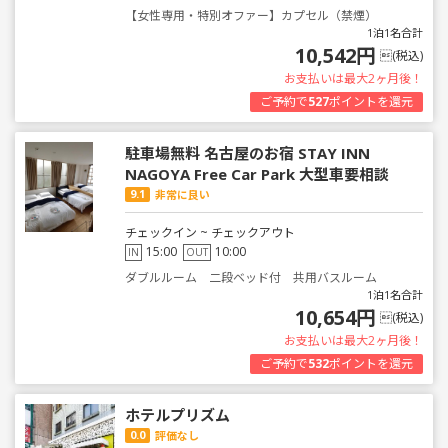
【女性専用・特別オファー】カプセル（禁煙）
1泊1名合計
10,542円
(税込)
お支払いは最大2ヶ月後！
ご予約で
527
ポイントを還元
駐車場無料 名古屋のお宿 STAY INN
NAGOYA Free Car Park 大型車要相談
9.1
非常に良い
チェックイン ~ チェックアウト
15:00
10:00
IN
OUT
ダブルルーム 二段ベッド付 共用バスルーム
1泊1名合計
10,654円
(税込)
お支払いは最大2ヶ月後！
ご予約で
532
ポイントを還元
ホテルプリズム
0.0
評価なし