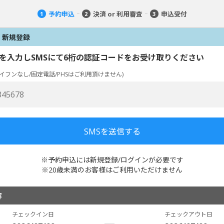
予約申込
決済 or 利用審査
申込受付
1
2
3
・新規登録
を入力しSMSにて6桁の認証コードをお受け取りください
イフンなし/固定電話/PHSはご利用頂けません)
※予約申込には新規登録/ログインが必要です
※20歳未満のお客様はご利用いただけません
容
チェックイン日
チェックアウト日