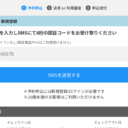
予約申込
決済 or 利用審査
申込受付
1
2
3
・新規登録
を入力しSMSにて6桁の認証コードをお受け取りください
イフンなし/固定電話/PHSはご利用頂けません)
※予約申込には新規登録/ログインが必要です
※20歳未満のお客様はご利用いただけません
容
チェックイン日
チェックアウト日