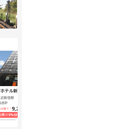
ホテル新宿 歌舞伎町中央
スーパーホテル Lohas 池袋駅北口
西武新宿駅
池袋駅
名合計
1泊1名合計
9,240円~
7,300円~
いは後で！
支払いは後で！
泊費の
5%分の
ポイント還元
宿泊費の
5%分の
ポイント還元