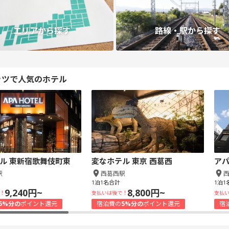
エリアから探す
路線・駅から探す
ッツで人気のホテル
ル 東新宿歌舞伎町東
変なホテル 東京 西葛西
アパ
駅
西葛西駅
1泊1名合計
1泊1
9,240円~
8,800円~
！
支払いは後で！
支払
5%分の
ポイント還元
宿泊費の
5%分の
ポイント還元
宿