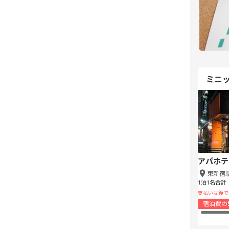
ミニ
アパホテ
東新宿
1泊1名合計
支払いは後で
宿泊費の