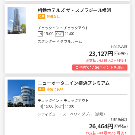
相鉄ホテルズ ザ・スプラジール横浜
0.0
評価なし
チェックイン ~ チェックアウト
15:00
11:00
IN
OUT
スタンダード ダブルルーム
1泊1名合計
23,127円
(税込)
お支払いは最大2ヶ月後！
ご予約で
1,156
ポイントを還元
ニューオータニイン横浜プレミアム
8.3
非常に良い
チェックイン ~ チェックアウト
15:00
11:00
IN
OUT
シティビュー・スーペリア ダブル（禁煙）
1泊1名合計
26,464円
(税込)
お支払いは最大2ヶ月後！