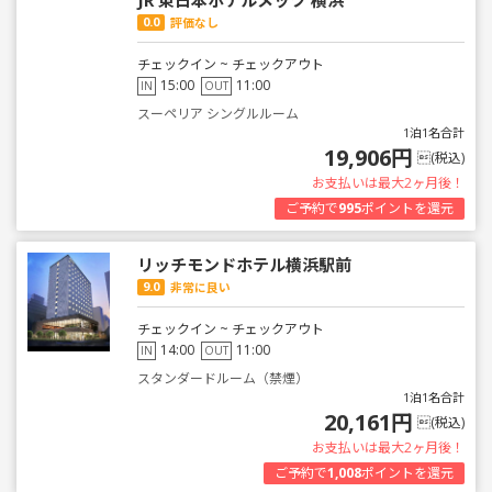
JR 東日本ホテルメッツ 横浜
0.0
評価なし
チェックイン ~ チェックアウト
15:00
11:00
IN
OUT
スーペリア シングルルーム
1泊1名合計
19,906円
(税込)
お支払いは最大2ヶ月後！
ご予約で
995
ポイントを還元
リッチモンドホテル横浜駅前
9.0
非常に良い
チェックイン ~ チェックアウト
14:00
11:00
IN
OUT
スタンダードルーム（禁煙）
1泊1名合計
20,161円
(税込)
お支払いは最大2ヶ月後！
ご予約で
1,008
ポイントを還元