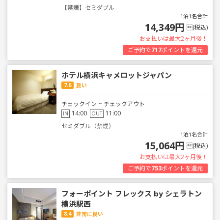
【禁煙】セミダブル
1泊1名合計
14,349円
(税込)
お支払いは最大2ヶ月後！
ご予約で
717
ポイントを還元
ホテル横浜キャメロットジャパン
7.6
良い
チェックイン ~ チェックアウト
14:00
11:00
IN
OUT
セミダブル（禁煙）
1泊1名合計
15,064円
(税込)
お支払いは最大2ヶ月後！
ご予約で
753
ポイントを還元
フォーポイント フレックス by シェラトン
横浜駅西
8.4
非常に良い