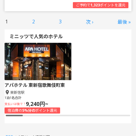
ご予約で
1,323
ポイントを還元
1
2
3
次 ›
最後 »
ミニッツで人気のホテル
アパホテル 東新宿歌舞伎町東
東新宿駅
1泊1名合計
9,240円~
支払いは後で！
宿泊費の
5%分の
ポイント還元