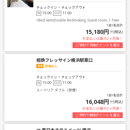
チェックイン ~ チェックアウト
15:00
11:00
IN
OUT
1Bed SemiDouble NoSmoking, Guest room, 1 Twin
1泊1名合計
15,180円
(税込)
お支払いは最大2ヶ月後！
ご予約で
759
ポイントを還元
相鉄フレッサイン横浜駅東口
0.0
評価なし
チェックイン ~ チェックアウト
15:00
11:00
IN
OUT
スーペリア ダブル（禁煙）
1泊1名合計
16,048円
(税込)
お支払いは最大2ヶ月後！
ご予約で
802
ポイントを還元