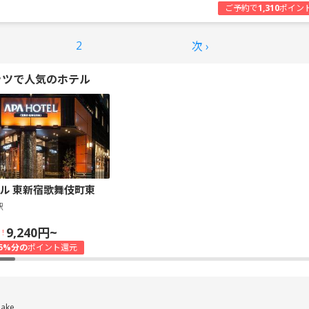
ご予約で
1,310
ポイン
2
次 ›
ッツで人気のホテル
ル 東新宿歌舞伎町東
駅
9,240円~
！
5%分の
ポイント還元
iake