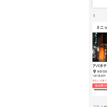
1
ミニ
アパホテ
東新宿
1泊1名合計
支払いは後で
宿泊費の
TOP
>
ar