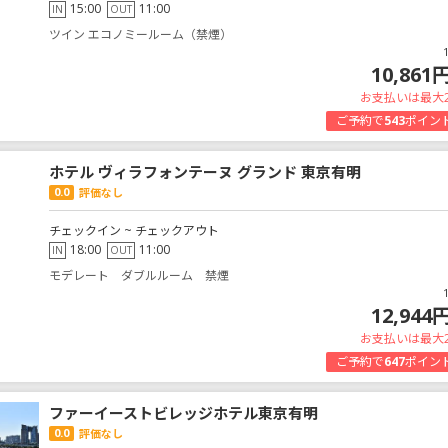
15:00
11:00
IN
OUT
ツイン エコノミールーム（禁煙）
10,861
お支払いは最大
ご予約で
543
ポイン
ホテル ヴィラフォンテーヌ グランド 東京有明
0.0
評価なし
チェックイン ~ チェックアウト
18:00
11:00
IN
OUT
モデレート ダブルルーム 禁煙
12,944
お支払いは最大
ご予約で
647
ポイン
ファーイーストビレッジホテル東京有明
0.0
評価なし