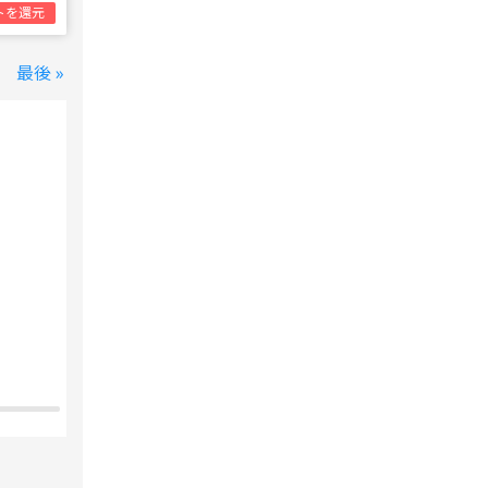
トを還元
最後 »
変なホテル 東京 西葛西
西葛西駅
1泊1名合計
8,800円~
支払いは後で！
宿泊費の
5%分の
ポイント還元