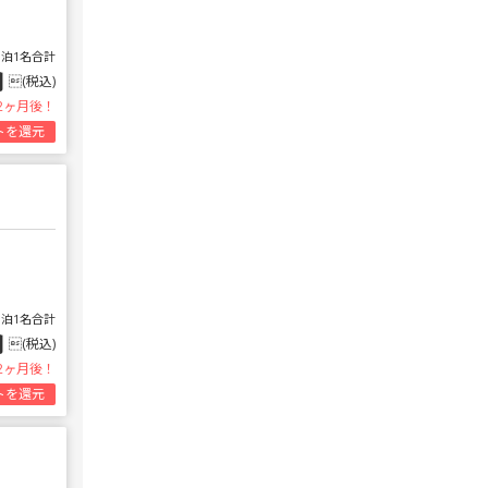
1泊1名合計
円
(税込)
2ヶ月後！
トを還元
1泊1名合計
円
(税込)
2ヶ月後！
トを還元