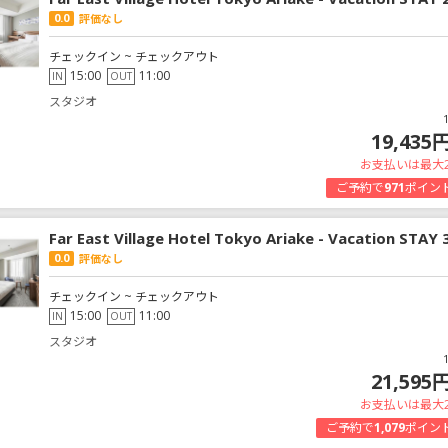
0.0
評価なし
チェックイン ~ チェックアウト
15:00
11:00
IN
OUT
スタジオ
19,435
お支払いは最大
ご予約で
971
ポイン
Far East Village Hotel Tokyo Ariake - Vacation STAY
0.0
評価なし
チェックイン ~ チェックアウト
15:00
11:00
IN
OUT
スタジオ
21,595
お支払いは最大
ご予約で
1,079
ポイン