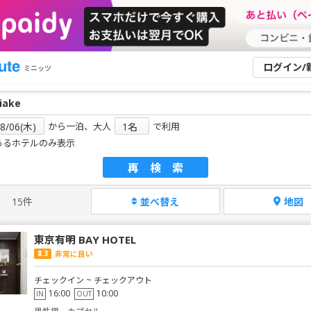
ログイン/
ミニッツ
から一泊、大人
で利用
あるホテルのみ表示
再検索
15件
並べ替え
地図
東京有明 BAY HOTEL
8.3
非常に良い
チェックイン ~ チェックアウト
16:00
10:00
IN
OUT