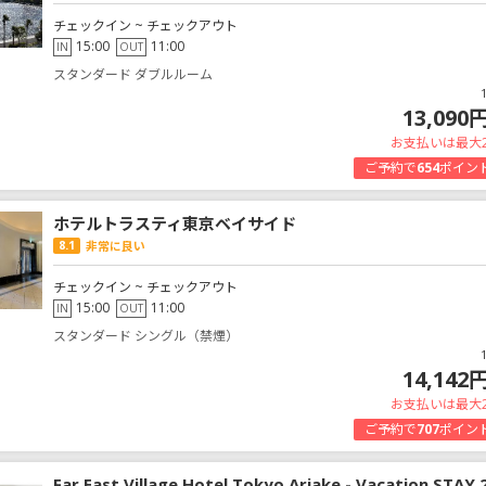
チェックイン ~ チェックアウト
15:00
11:00
IN
OUT
スタンダード ダブルルーム
13,090
お支払いは最大
ご予約で
654
ポイン
ホテルトラスティ東京ベイサイド
8.1
非常に良い
チェックイン ~ チェックアウト
15:00
11:00
IN
OUT
スタンダード シングル（禁煙）
14,142
お支払いは最大
ご予約で
707
ポイン
Far East Village Hotel Tokyo Ariake - Vacation STAY