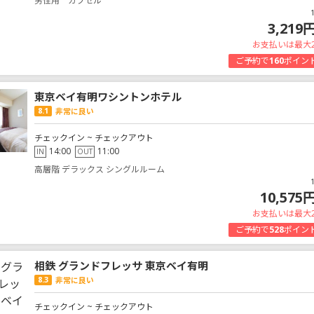
男性用 カプセル
3,219
お支払いは最大
ご予約で
160
ポイン
東京ベイ有明ワシントンホテル
8.1
非常に良い
チェックイン ~ チェックアウト
14:00
11:00
IN
OUT
高層階 デラックス シングルルーム
10,575
お支払いは最大
ご予約で
528
ポイン
相鉄 グランドフレッサ 東京ベイ有明
8.3
非常に良い
チェックイン ~ チェックアウト