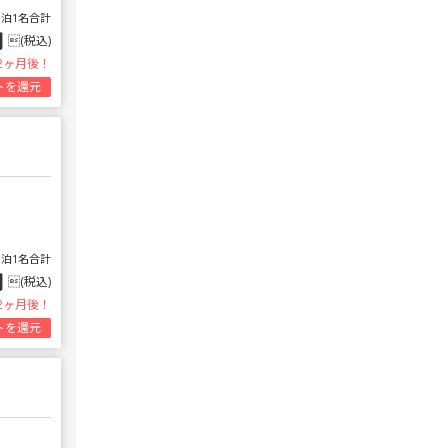
1泊1名合計
円
(税込)
2ヶ月後！
トを還元
1泊1名合計
円
(税込)
2ヶ月後！
トを還元