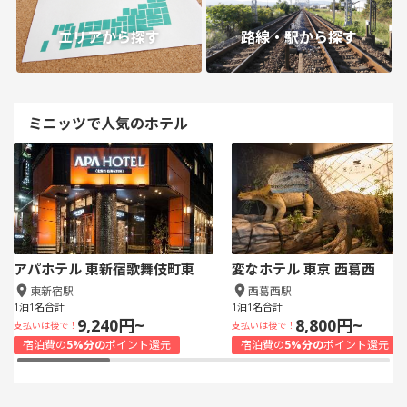
エリアから探す
路線・駅から探す
ミニッツで人気のホテル
アパホテル 東新宿歌舞伎町東
変なホテル 東京 西葛西
東新宿駅
西葛西駅
1泊1名合計
1泊1名合計
9,240円~
8,800円~
支払いは後で！
支払いは後で！
宿泊費の
5%分の
ポイント還元
宿泊費の
5%分の
ポイント還元