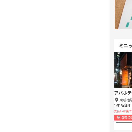
ミニ
アパホテ
東新宿
1泊1名合計
支払いは後で
宿泊費の