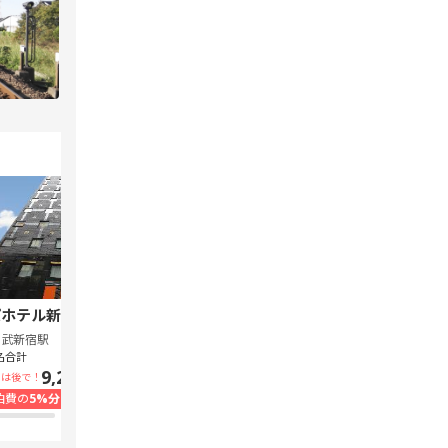
ホテル新宿 歌舞伎町中央
スーパーホテル Lohas 池袋駅北口
西武新宿駅
池袋駅
名合計
1泊1名合計
9,240円~
7,300円~
いは後で！
支払いは後で！
泊費の
5%分の
ポイント還元
宿泊費の
5%分の
ポイント還元