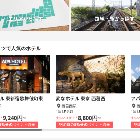
エリアから探す
路線・駅から探す
ッツで人気のホテル
ル 東新宿歌舞伎町東
変なホテル 東京 西葛西
アパ
駅
西葛西駅
1泊1名合計
1泊1
9,240円~
8,800円~
！
支払いは後で！
支払
5%分の
ポイント還元
宿泊費の
5%分の
ポイント還元
宿