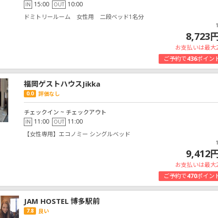
15:00
10:00
IN
OUT
ドミトリールーム 女性用 二段ベッド1名分
8,723
お支払いは最大
ご予約で
436
ポイン
福岡ゲストハウスJikka
0.0
評価なし
チェックイン ~ チェックアウト
11:00
11:00
IN
OUT
【女性専用】エコノミー シングルベッド
9,412
お支払いは最大
ご予約で
470
ポイン
JAM HOSTEL 博多駅前
7.8
良い