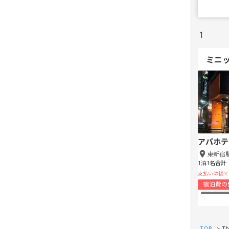
1
ミニ
アパホテ
東新宿
1泊1名合計
支払いは後で
宿泊費の
TOP
>
Th