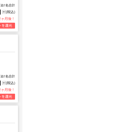
1泊1名合計
円
(税込)
2ヶ月後！
トを還元
1泊1名合計
円
(税込)
2ヶ月後！
トを還元