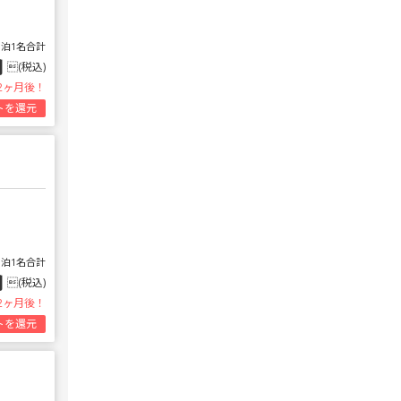
1泊1名合計
円
(税込)
2ヶ月後！
トを還元
1泊1名合計
円
(税込)
2ヶ月後！
トを還元