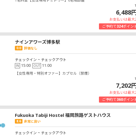
1名料金【女性専用ドミトリー】6名相部屋
6,488
お支払いは最大
ご予約で
324
ポイン
ナインアワーズ博多駅
0.0
評価なし
チェックイン ~ チェックアウト
15:00
11:00
IN
OUT
【女性専用・特別オファー】カプセル（禁煙）
7,202
お支払いは最大
ご予約で
360
ポイン
Fukuoka Tabiji Hostel 福岡旅路ゲストハウス
8.6
非常に良い
チェックイン ~ チェックアウト