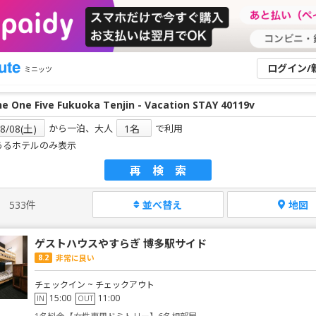
ログイン/
ミニッツ
から一泊、大人
で利用
あるホテルのみ表示
再検索
533件
並べ替え
地図
ゲストハウスやすらぎ 博多駅サイド
8.2
非常に良い
チェックイン ~ チェックアウト
15:00
11:00
IN
OUT