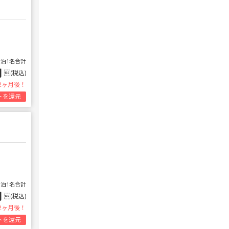
1泊1名合計
円
(税込)
2ヶ月後！
トを還元
1泊1名合計
円
(税込)
2ヶ月後！
トを還元