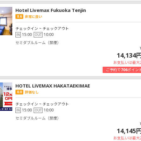
Hotel Livemax Fukuoka Tenjin
8.6
非常に良い
チェックイン ~ チェックアウト
15:00
10:00
IN
OUT
セミダブルルーム（禁煙）
14,134
お支払いは最大
ご予約で
706
ポイン
HOTEL LiVEMAX HAKATAEKIMAE
0.0
評価なし
チェックイン ~ チェックアウト
15:00
10:00
IN
OUT
セミダブルルーム（禁煙）
14,145
お支払いは最大