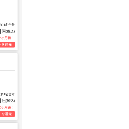
1泊1名合計
円
(税込)
2ヶ月後！
トを還元
1泊1名合計
円
(税込)
2ヶ月後！
トを還元