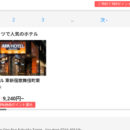
ご予約で
707
ポイン
2
3
...
次 ›
ッツで人気のホテル
ル 東新宿歌舞伎町東
駅
9,240円~
！
5%分の
ポイント還元
e One Five Fukuoka Tenjin - Vacation STAY 40119v