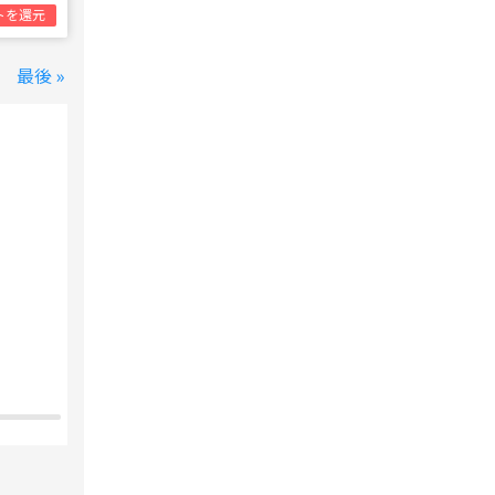
トを還元
最後 »
変なホテル 東京 西葛西
西葛西駅
1泊1名合計
8,800円~
支払いは後で！
宿泊費の
5%分の
ポイント還元