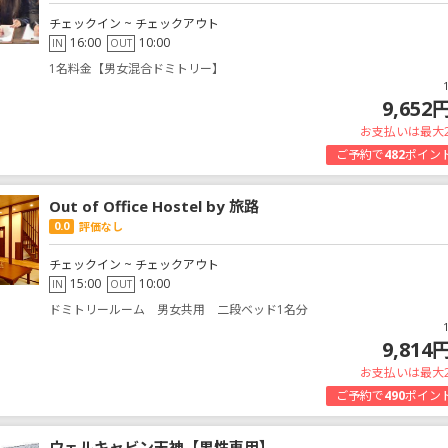
チェックイン ~ チェックアウト
16:00
10:00
IN
OUT
1名料金【男女混合ドミトリー】
9,652
お支払いは最大
ご予約で
482
ポイン
Out of Office Hostel by 旅路
0.0
評価なし
チェックイン ~ チェックアウト
15:00
10:00
IN
OUT
ドミトリールーム 男女共用 二段ベッド1名分
9,814
お支払いは最大
ご予約で
490
ポイン
ウェルキャビン天神【男性専用】