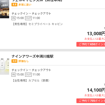
8.8
非常に良い
チェックイン ~ チェックアウト
15:00
11:00
IN
OUT
【男性専用】セミプライベート キャビン
13,008
お支払いは最大
ご予約で
650
ポイン
ナインアワーズ中洲川端駅
0.0
評価なし
チェックイン ~ チェックアウト
15:00
11:00
IN
OUT
【女性専用】カプセル（禁煙）
14,100
お支払いは最大
ご予約で
705
ポイン