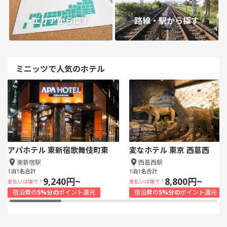
エリアから探す
路線・駅から探す
ミニッツで人気のホテル
アパホテル 東新宿歌舞伎町東
変なホテル 東京 西葛西
東新宿駅
西葛西駅
1泊1名合計
1泊1名合計
9,240円~
8,800円~
支払いは後で！
支払いは後で！
宿泊費の
5%分の
ポイント還元
宿泊費の
5%分の
ポイント還元