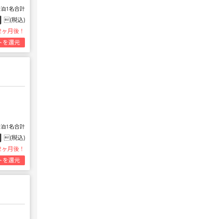
1泊1名合計
円
(税込)
2ヶ月後！
トを還元
1泊1名合計
円
(税込)
2ヶ月後！
トを還元