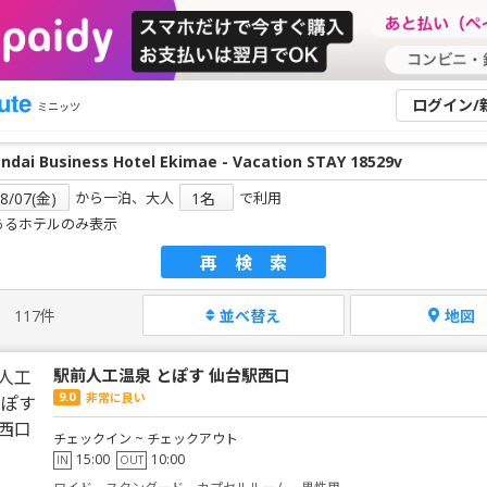
ログイン/
ミニッツ
から一泊、大人
で利用
あるホテルのみ表示
再検索
117件
並べ替え
地図
駅前人工温泉 とぽす 仙台駅西口
9.0
非常に良い
チェックイン ~ チェックアウト
15:00
10:00
IN
OUT