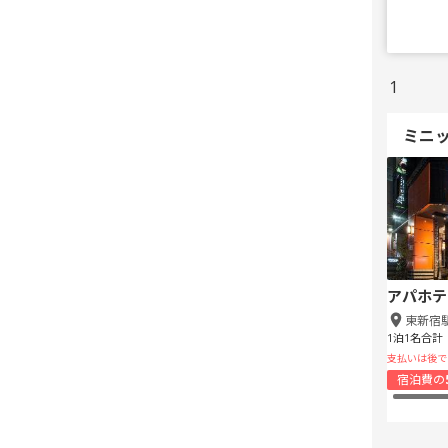
1
ミニ
アパホテ
東新宿
1泊1名合計
支払いは後で
宿泊費の