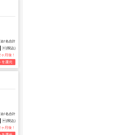
1泊1名合計
円
(税込)
2ヶ月後！
トを還元
1泊1名合計
円
(税込)
2ヶ月後！
トを還元