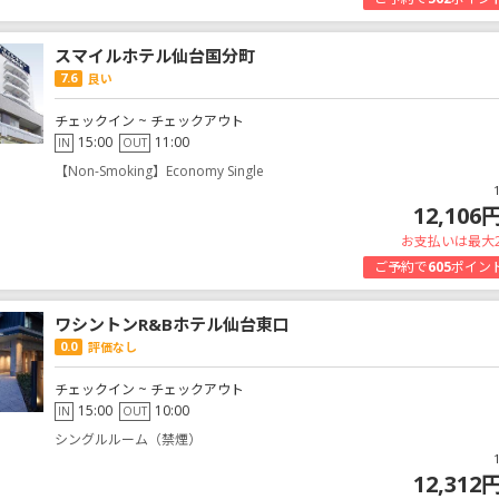
スマイルホテル仙台国分町
7.6
良い
チェックイン ~ チェックアウト
15:00
11:00
IN
OUT
【Non-Smoking】Economy Single
12,106
お支払いは最大
ご予約で
605
ポイン
ワシントンR&Bホテル仙台東口
0.0
評価なし
チェックイン ~ チェックアウト
15:00
10:00
IN
OUT
シングルルーム（禁煙）
12,312