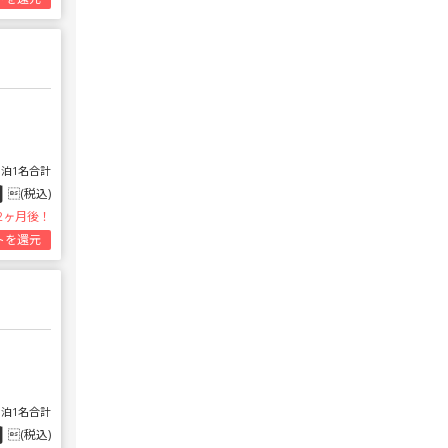
1泊1名合計
円
(税込)
2ヶ月後！
トを還元
1泊1名合計
円
(税込)