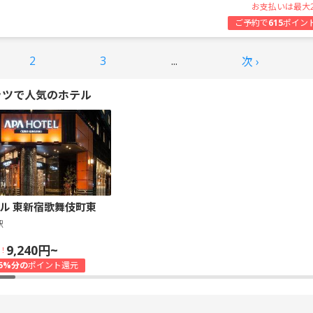
お支払いは最大
ご予約で
615
ポイン
2
3
...
次 ›
ッツで人気のホテル
ル 東新宿歌舞伎町東
駅
9,240円~
！
5%分の
ポイント還元