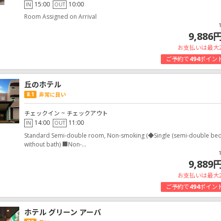
15:00
10:00
IN
OUT
Room Assigned on Arrival
9,886
お支払いは最大
ご予約で
494
ポイン
丘のホテル
8.1
非常に良い
チェックイン ~ チェックアウト
14:00
11:00
IN
OUT
Standard Semi-double room, Non-smoking (◆Single (semi-double bed 
without bath) ■Non-...
9,889
お支払いは最大
ご予約で
494
ポイン
ホテル グリーン アーバ