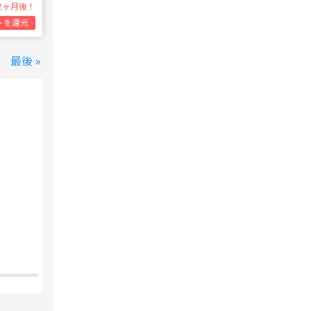
2ヶ月後！
トを還元
最後 »
変なホテル 東京 西葛西
西葛西駅
1泊1名合計
8,800円~
支払いは後で！
宿泊費の
5%分の
ポイント還元