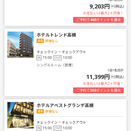
9,203円
(税込)
お支払いは最大2ヶ月後！
ご予約で
460
ポイントを還元
ホテルトレンド高槻
0.0
評価なし
チェックイン ~ チェックアウト
15:00
10:00
IN
OUT
シングルルーム（禁煙）
1泊1名合計
11,399円
(税込)
お支払いは最大2ヶ月後！
ご予約で
569
ポイントを還元
ホテルアベストグランデ高槻
0.0
評価なし
チェックイン ~ チェックアウト
15:00
10:00
IN
OUT