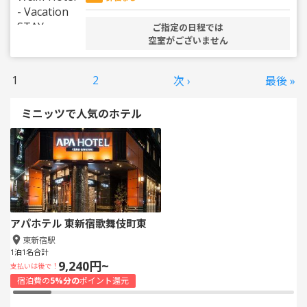
ご指定の日程では
空室がございません
1
2
次 ›
最後 »
ミニッツで人気のホテル
アパホテル 東新宿歌舞伎町東
東新宿駅
1泊1名合計
9,240円~
支払いは後で！
宿泊費の
5%分の
ポイント還元