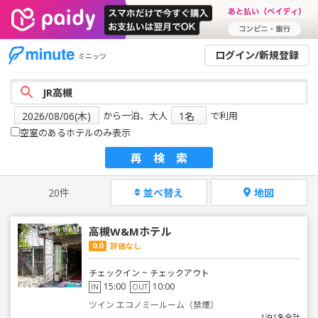
ログイン/新規登録
ミニッツ
から一泊、大人
で利用
空室のあるホテルのみ表示
再検索
20件
並べ替え
地図
高槻W&Mホテル
0.0
評価なし
チェックイン ~ チェックアウト
15:00
10:00
IN
OUT
ツイン エコノミールーム（禁煙）
1泊1名合計