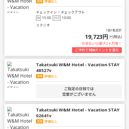
0.0
評価なし
チェックイン ~ チェックアウト
15:00
10:00
IN
OUT
スタジオ
1泊1名合計
19,723円
(税込)
お支払いは最大2ヶ月後！
ご予約で
986
ポイントを還元
Takatsuki W&M Hotel - Vacation STAY
48527v
0.0
評価なし
ご指定の日程では
空室がございません
Takatsuki W&M Hotel - Vacation STAY
02641v
0.0
評価なし