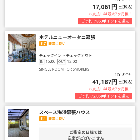
17,061円
(税込)
お支払いは最大2ヶ月後！
ご予約で
853
ポイントを還元
ホテルニューオータニ幕張
8.7
非常に良い
チェックイン ~ チェックアウト
15:00
12:00
IN
OUT
SINGLE ROOM FOR SMOKERS
1泊1名合計
41,187円
(税込)
お支払いは最大2ヶ月後！
ご予約で
2,059
ポイントを還元
スペース海浜幕張ハウス
8.4
非常に良い
ご指定の日程では
空室がございません