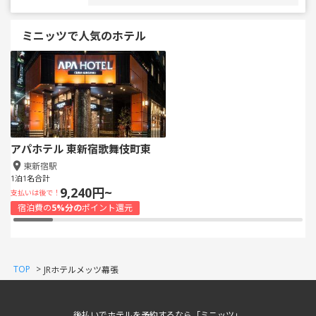
ミニッツで人気のホテル
アパホテル 東新宿歌舞伎町東
東新宿駅
1泊1名合計
9,240円~
支払いは後で！
宿泊費の
5%分の
ポイント還元
TOP
>
JRホテルメッツ幕張
後払いでホテルを予約するなら「ミニッツ」