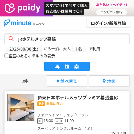
ログイン/新規登録
ミニッツ
から一泊、大人
で利用
空室のあるホテルのみ表示
再検索
3件
並べ替え
地図
JR東日本ホテルメッツプレミア幕張豊砂
9.9
非常に良い
チェックイン ~ チェックアウト
15:00
11:00
IN
OUT
スーペリア シングルルーム（1名）
1泊1名合計