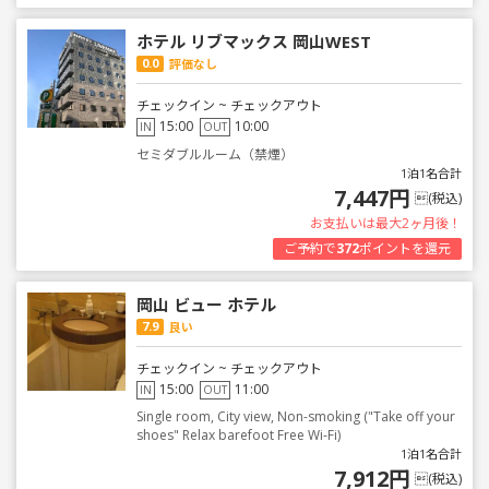
ホテル リブマックス 岡山WEST
0.0
評価なし
チェックイン ~ チェックアウト
15:00
10:00
IN
OUT
セミダブルルーム（禁煙）
1泊1名合計
7,447円
(税込)
お支払いは最大2ヶ月後！
ご予約で
372
ポイントを還元
岡山 ビュー ホテル
7.9
良い
チェックイン ~ チェックアウト
15:00
11:00
IN
OUT
Single room, City view, Non-smoking ("Take off your
shoes" Relax barefoot Free Wi-Fi)
1泊1名合計
7,912円
(税込)