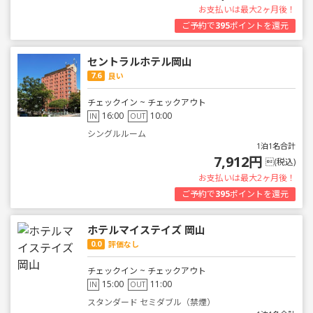
お支払いは最大2ヶ月後！
ご予約で
395
ポイントを還元
セントラルホテル岡山
7.6
良い
チェックイン ~ チェックアウト
16:00
10:00
IN
OUT
シングルルーム
1泊1名合計
7,912円
(税込)
お支払いは最大2ヶ月後！
ご予約で
395
ポイントを還元
ホテルマイステイズ 岡山
0.0
評価なし
チェックイン ~ チェックアウト
15:00
11:00
IN
OUT
スタンダード セミダブル（禁煙）