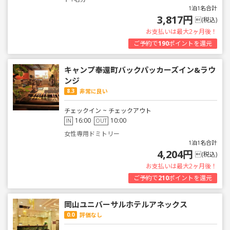
1泊1名合計
3,817円
(税込)
お支払いは最大2ヶ月後！
ご予約で
190
ポイントを還元
キャンプ奉還町バックパッカーズイン&ラウ
ンジ
8.3
非常に良い
チェックイン ~ チェックアウト
16:00
10:00
IN
OUT
女性専用ドミトリー
1泊1名合計
4,204円
(税込)
お支払いは最大2ヶ月後！
ご予約で
210
ポイントを還元
岡山ユニバーサルホテルアネックス
0.0
評価なし