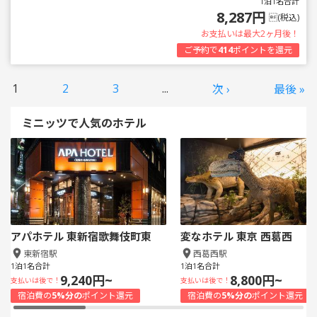
1泊1名合計
8,287円
(税込)
お支払いは最大2ヶ月後！
ご予約で
414
ポイントを還元
1
2
3
...
次 ›
最後 »
ミニッツで人気のホテル
アパホテル 東新宿歌舞伎町東
変なホテル 東京 西葛西
東新宿駅
西葛西駅
1泊1名合計
1泊1名合計
9,240円~
8,800円~
支払いは後で！
支払いは後で！
宿泊費の
5%分の
ポイント還元
宿泊費の
5%分の
ポイント還元