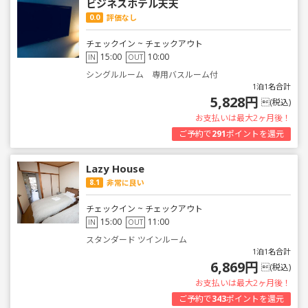
ビジネスホテル天天
0.0
評価なし
チェックイン ~ チェックアウト
15:00
10:00
IN
OUT
シングルルーム 専用バスルーム付
1泊1名合計
5,828円
(税込)
お支払いは最大2ヶ月後！
ご予約で
291
ポイントを還元
Lazy House
8.1
非常に良い
チェックイン ~ チェックアウト
15:00
11:00
IN
OUT
スタンダード ツインルーム
1泊1名合計
6,869円
(税込)
お支払いは最大2ヶ月後！
ご予約で
343
ポイントを還元