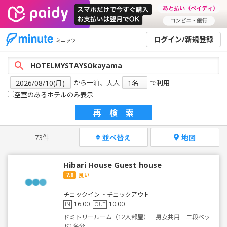
ログイン/新規登録
ミニッツ
から一泊、大人
で利用
空室のあるホテルのみ表示
再検索
73件
並べ替え
地図
Hibari House Guest house
7.8
良い
チェックイン ~ チェックアウト
16:00
10:00
IN
OUT
ドミトリールーム（12人部屋） 男女共用 二段ベッ
ド1名分