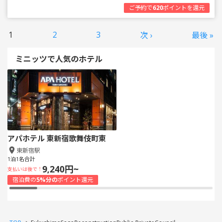
ご予約で
620
ポイントを還元
1
2
3
次 ›
最後 »
ミニッツで人気のホテル
アパホテル 東新宿歌舞伎町東
東新宿駅
1泊1名合計
9,240円~
支払いは後で！
宿泊費の
5%分の
ポイント還元