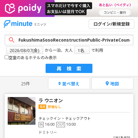
ログイン/新規登録
ミニッツ
から一泊、大人
で利用
空室のあるホテルのみ表示
再検索
25件
並べ替え
地図
ラ ウニオン
0.0
評価なし
チェックイン ~ チェックアウト
16:00
10:00
IN
OUT
ドミトリー
1泊1名合計