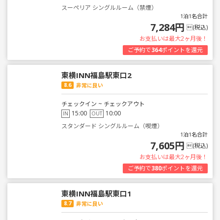
スーペリア シングルルーム（禁煙）
1泊1名合計
7,284円
(税込)
お支払いは最大2ヶ月後！
ご予約で
364
ポイントを還元
東横INN福島駅東口2
8.6
非常に良い
チェックイン ~ チェックアウト
15:00
10:00
IN
OUT
スタンダード シングルルーム（喫煙）
1泊1名合計
7,605円
(税込)
お支払いは最大2ヶ月後！
ご予約で
380
ポイントを還元
東横INN福島駅東口1
8.7
非常に良い