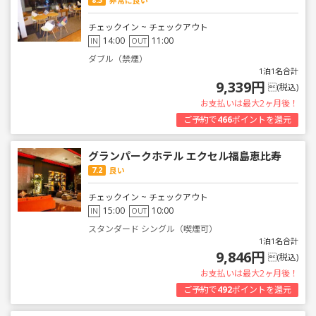
非常に良い
チェックイン ~ チェックアウト
14:00
11:00
IN
OUT
ダブル（禁煙）
1泊1名合計
9,339円
(税込)
お支払いは最大2ヶ月後！
ご予約で
466
ポイントを還元
グランパークホテル エクセル福島恵比寿
7.2
良い
チェックイン ~ チェックアウト
15:00
10:00
IN
OUT
スタンダード シングル（喫煙可）
1泊1名合計
9,846円
(税込)
お支払いは最大2ヶ月後！
ご予約で
492
ポイントを還元