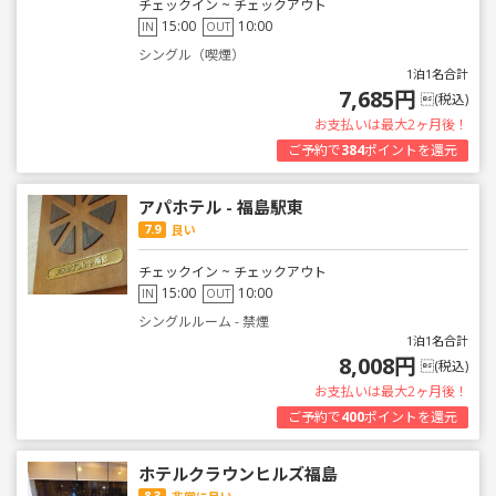
チェックイン ~ チェックアウト
15:00
10:00
IN
OUT
シングル（喫煙）
1泊1名合計
7,685円
(税込)
お支払いは最大2ヶ月後！
ご予約で
384
ポイントを還元
アパホテル - 福島駅東
7.9
良い
チェックイン ~ チェックアウト
15:00
10:00
IN
OUT
シングルルーム - 禁煙
1泊1名合計
8,008円
(税込)
お支払いは最大2ヶ月後！
ご予約で
400
ポイントを還元
ホテルクラウンヒルズ福島
8.3