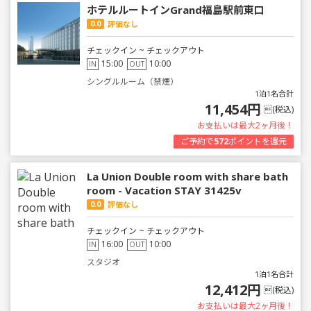
ホテルルートインGrand福島駅前東口
0.0
評価なし
チェックイン ~ チェックアウト
15:00
10:00
IN
OUT
シングルルーム（禁煙）
1泊1名合計
11,454円
(税込)
お支払いは最大2ヶ月後！
ご予約で
572
ポイントを還元
La Union Double room with share bath
room - Vacation STAY 31425v
0.0
評価なし
チェックイン ~ チェックアウト
16:00
10:00
IN
OUT
スタジオ
1泊1名合計
12,412円
(税込)
お支払いは最大2ヶ月後！