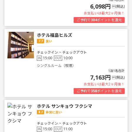
6,098円
(税込)
お支払いは最大2ヶ月後！
ご予約で
304
ポイントを還元
ホテル福島ヒルズ
7.7
良い
チェックイン ~ チェックアウト
15:00
10:00
IN
OUT
シングルルーム（喫煙）
1泊1名合計
7,163円
(税込)
お支払いは最大2ヶ月後！
ご予約で
358
ポイントを還元
ホテル サンキョウ フクシマ
8.2
非常に良い
チェックイン ~ チェックアウト
15:00
11:00
IN
OUT