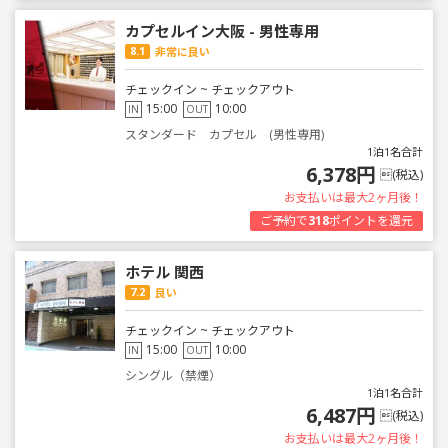
カプセルイン大阪 - 男性専用
8.1
非常に良い
チェックイン ~ チェックアウト
15:00
10:00
IN
OUT
スタンダード カプセル (男性専用)
1泊1名合計
6,378円
(税込)
お支払いは最大2ヶ月後！
ご予約で
318
ポイントを還元
ホテル 関西
7.2
良い
チェックイン ~ チェックアウト
15:00
10:00
IN
OUT
シングル（禁煙）
1泊1名合計
6,487円
(税込)
お支払いは最大2ヶ月後！