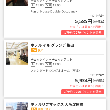
チェックイン ~ チェックアウト
15:00
11:00
IN
OUT
Run of House-Double Occupancy
1泊1名合計
5,585円
(税込)
お支払いは最大2ヶ月後！
ご予約で
279
ポイントを還元
ホテル イル グランデ 梅田
7.6
良い
チェックイン ~ チェックアウト
15:00
11:00
IN
OUT
スタンダード シングルルーム（喫煙）
1泊1名合計
5,934円
(税込)
お支払いは最大2ヶ月後！
ご予約で
296
ポイントを還元
ホテルリブマックス 大阪淀屋橋
8.5
非常に良い