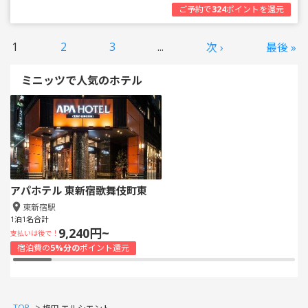
ご予約で
324
ポイントを還元
1
2
3
...
次 ›
最後 »
ミニッツで人気のホテル
アパホテル 東新宿歌舞伎町東
東新宿駅
1泊1名合計
9,240円~
支払いは後で！
宿泊費の
5%分の
ポイント還元
TOP
>