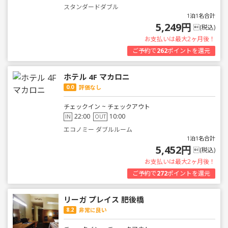
スタンダードダブル
1泊1名合計
5,249円
(税込)
お支払いは最大2ヶ月後！
ご予約で
262
ポイントを還元
ホテル 4F マカロニ
0.0
評価なし
チェックイン ~ チェックアウト
22:00
10:00
IN
OUT
エコノミー ダブルルーム
1泊1名合計
5,452円
(税込)
お支払いは最大2ヶ月後！
ご予約で
272
ポイントを還元
リーガ プレイス 肥後橋
8.2
非常に良い