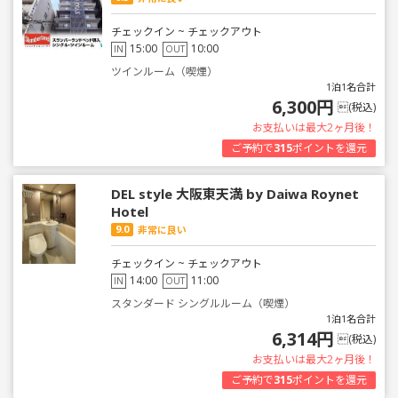
チェックイン ~ チェックアウト
15:00
10:00
IN
OUT
ツインルーム（喫煙）
1泊1名合計
6,300円
(税込)
お支払いは最大2ヶ月後！
ご予約で
315
ポイントを還元
DEL style 大阪東天満 by Daiwa Roynet
Hotel
9.0
非常に良い
チェックイン ~ チェックアウト
14:00
11:00
IN
OUT
スタンダード シングルルーム（喫煙）
1泊1名合計
6,314円
(税込)
お支払いは最大2ヶ月後！
ご予約で
315
ポイントを還元