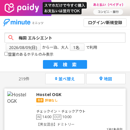
ログイン/新規登録
ミニッツ
から一泊、大人
で利用
空室のあるホテルのみ表示
再検索
219件
並べ替え
地図
Hostel OGK
0.0
評価なし
チェックイン ~ チェックアウト
14:00
10:00
IN
OUT
【男女混合】ドミトリー
1泊1名合計