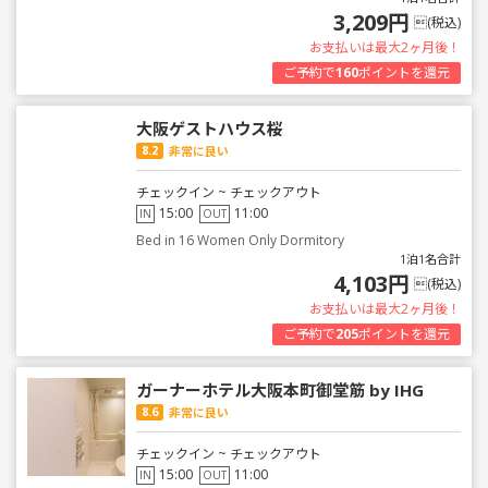
3,209円
(税込)
お支払いは最大2ヶ月後！
ご予約で
160
ポイントを還元
大阪ゲストハウス桜
8.2
非常に良い
チェックイン ~ チェックアウト
15:00
11:00
IN
OUT
Bed in 16 Women Only Dormitory
1泊1名合計
4,103円
(税込)
お支払いは最大2ヶ月後！
ご予約で
205
ポイントを還元
ガーナーホテル大阪本町御堂筋 by IHG
8.6
非常に良い
チェックイン ~ チェックアウト
15:00
11:00
IN
OUT