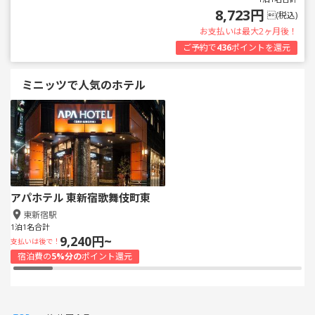
8,723円
(税込)
お支払いは最大2ヶ月後！
ご予約で
436
ポイントを還元
ミニッツで人気のホテル
アパホテル 東新宿歌舞伎町東
東新宿駅
1泊1名合計
9,240円~
支払いは後で！
宿泊費の
5%分の
ポイント還元