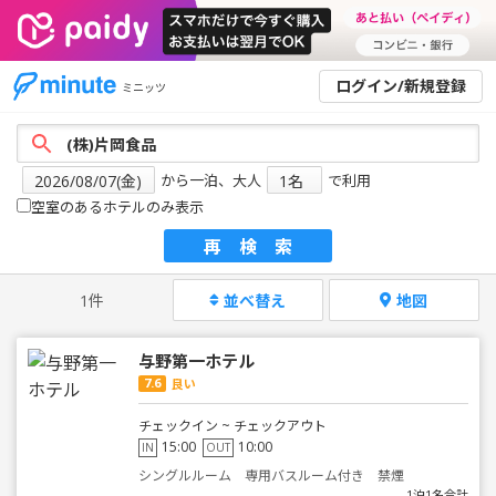
ログイン/新規登録
ミニッツ
から一泊、大人
で利用
空室のあるホテルのみ表示
再検索
1件
並べ替え
地図
与野第一ホテル
7.6
良い
チェックイン ~ チェックアウト
15:00
10:00
IN
OUT
シングルルーム 専用バスルーム付き 禁煙
1泊1名合計