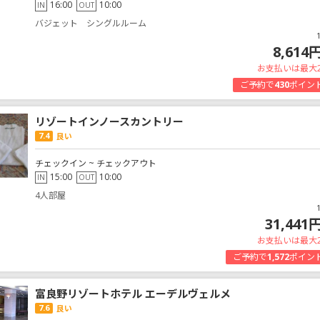
16:00
10:00
IN
OUT
バジェット シングルルーム
8,614
お支払いは最大
ご予約で
430
ポイン
リゾートインノースカントリー
7.4
良い
チェックイン ~ チェックアウト
15:00
10:00
IN
OUT
4人部屋
31,441
お支払いは最大
ご予約で
1,572
ポイン
富良野リゾートホテル エーデルヴェルメ
7.6
良い