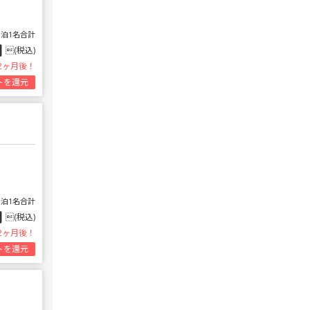
1泊1名合計
円
(税込)
2ヶ月後！
トを還元
1泊1名合計
円
(税込)
2ヶ月後！
トを還元