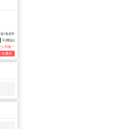
1泊1名合計
円
(税込)
2ヶ月後！
トを還元