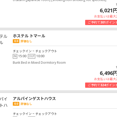
6,021
お支払いは最大
ご予約で
301
ポイン
ホステル トマール
0.0
評価なし
チェックイン ~ チェックアウト
15:00
10:00
IN
OUT
Bunk Bed in Mixed Dormitory Room
6,496
お支払いは最大
ご予約で
324
ポイン
アルパインゲストハウス
0.0
評価なし
チェックイン ~ チェックアウト