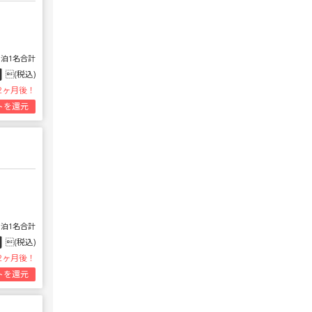
1泊1名合計
円
(税込)
2ヶ月後！
トを還元
1泊1名合計
円
(税込)
2ヶ月後！
トを還元