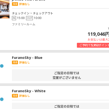
0.0
評価なし
チェックイン ~ チェックアウト
15:00
10:00
IN
OUT
ファミリールーム
119,046
お支払いは最大
ご予約で
5,952
ポイン
FuranoSky - Blue
0.0
評価なし
ご指定の日程では
空室がございません
FuranoSky - White
0.0
評価なし
ご指定の日程では