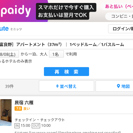
ログイン/
ミニッツ
から一泊、大人
で利用
あるホテルのみ表示
再検索
39件
並べ替え
地図
民宿 六雁
7.0
良い
チェックイン ~ チェックアウト
15:00
10:00
IN
OUT
6 tatami [Japanese room] [Smoking/non-smoking not specified]