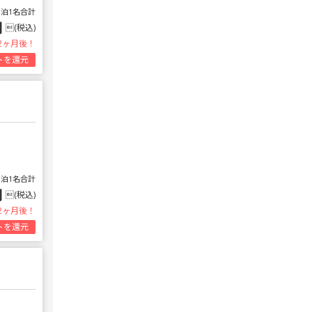
1泊1名合計
円
(税込)
2ヶ月後！
トを還元
1泊1名合計
円
(税込)
2ヶ月後！
トを還元