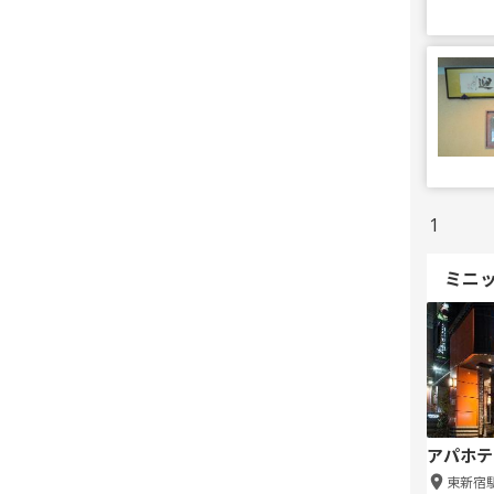
1
ミニ
アパホテ
東新宿