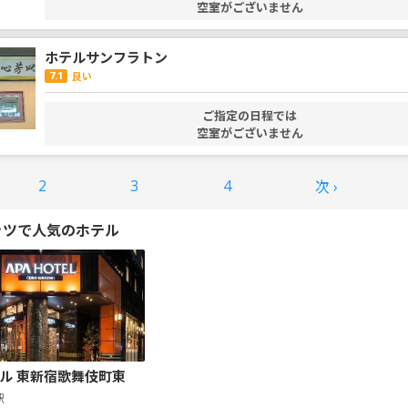
空室がございません
ホテルサンフラトン
7.1
良い
ご指定の日程では
空室がございません
2
3
4
次 ›
ッツで人気のホテル
ル 東新宿歌舞伎町東
駅