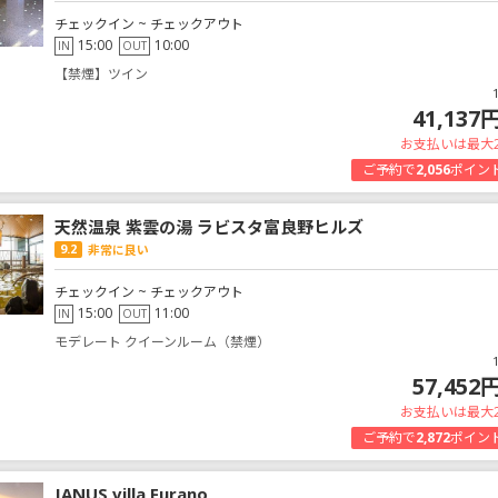
チェックイン ~ チェックアウト
15:00
10:00
IN
OUT
【禁煙】ツイン
41,137
お支払いは最大
ご予約で
2,056
ポイン
天然温泉 紫雲の湯 ラビスタ富良野ヒルズ
9.2
非常に良い
チェックイン ~ チェックアウト
15:00
11:00
IN
OUT
モデレート クイーンルーム（禁煙）
57,452
お支払いは最大
ご予約で
2,872
ポイン
JANUS villa Furano