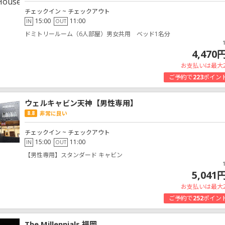
チェックイン ~ チェックアウト
15:00
11:00
IN
OUT
ドミトリールーム（6人部屋）男女共用 ベッド1名分
4,470
お支払いは最大
ご予約で
223
ポイン
ウェルキャビン天神【男性専用】
8.8
非常に良い
チェックイン ~ チェックアウト
15:00
11:00
IN
OUT
【男性専用】スタンダード キャビン
5,041
お支払いは最大
ご予約で
252
ポイン
The Millennials 福岡