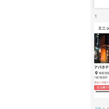
1
ミニ
アパホテ
東新宿
1泊1名合計
支払いは後で
宿泊費の
TOP
>
［