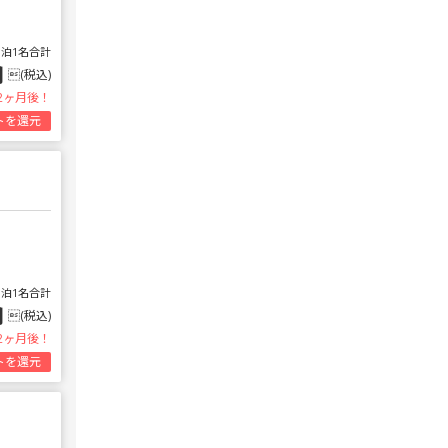
1泊1名合計
円
(税込)
2ヶ月後！
トを還元
1泊1名合計
円
(税込)
2ヶ月後！
トを還元