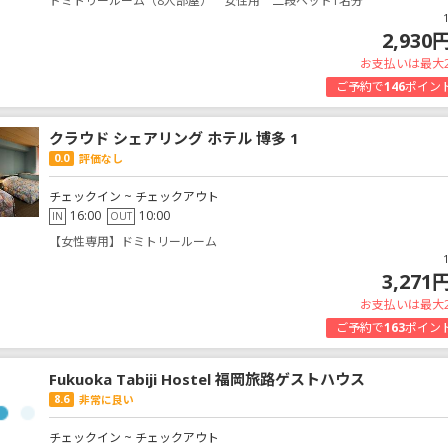
ドミトリールーム（8人部屋） 女性用 二段ベッド1名分
2,930
お支払いは最大
ご予約で
146
ポイン
クラウド シェアリング ホテル 博多 1
0.0
評価なし
チェックイン ~ チェックアウト
16:00
10:00
IN
OUT
【女性専用】ドミトリールーム
3,271
お支払いは最大
ご予約で
163
ポイン
Fukuoka Tabiji Hostel 福岡旅路ゲストハウス
8.6
非常に良い
チェックイン ~ チェックアウト