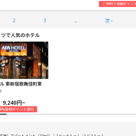
ご予約で
436
ポイン
2
3
...
次 ›
ッツで人気のホテル
ル 東新宿歌舞伎町東
駅
9,240円~
！
5%分の
ポイント還元
天神］アパートメント（20m²）｜ 1ベッドルーム／1バスルーム