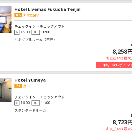
Hotel Livemax Fukuoka Tenjin
8.6
非常に良い
チェックイン ~ チェックアウト
15:00
10:00
IN
OUT
セミダブルルーム（禁煙）
8,258
お支払いは最大
ご予約で
412
ポイン
Hotel Yumeya
7.1
良い
チェックイン ~ チェックアウト
16:00
11:00
IN
OUT
スタンダードルーム
8,723
お支払いは最大