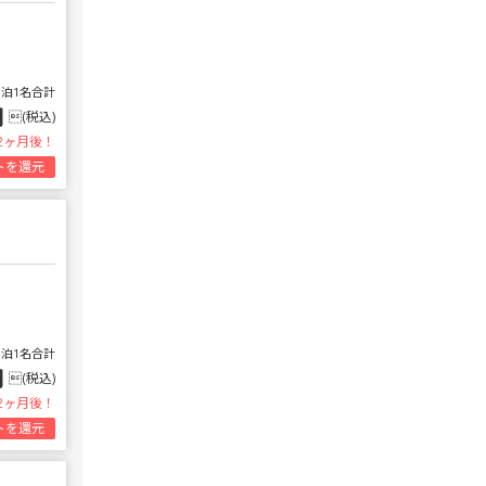
1泊1名合計
円
(税込)
2ヶ月後！
トを還元
1泊1名合計
円
(税込)
2ヶ月後！
トを還元