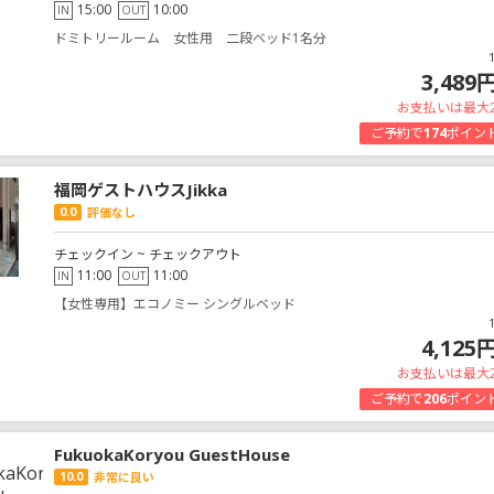
15:00
10:00
IN
OUT
ドミトリールーム 女性用 二段ベッド1名分
3,489
お支払いは最大
ご予約で
174
ポイン
福岡ゲストハウスJikka
0.0
評価なし
チェックイン ~ チェックアウト
11:00
11:00
IN
OUT
【女性専用】エコノミー シングルベッド
4,125
お支払いは最大
ご予約で
206
ポイン
FukuokaKoryou GuestHouse
10.0
非常に良い