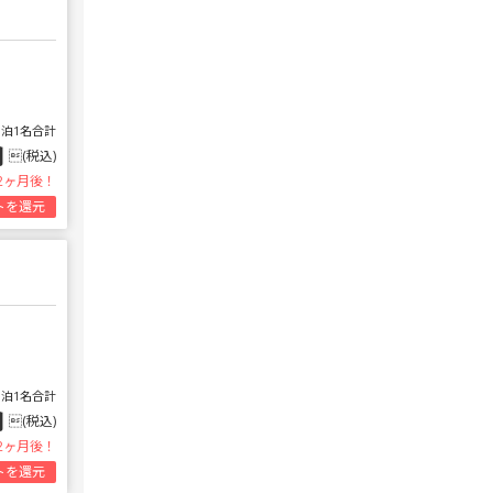
1泊1名合計
円
(税込)
2ヶ月後！
トを還元
1泊1名合計
円
(税込)
2ヶ月後！
トを還元