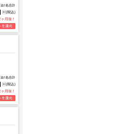
1泊1名合計
円
(税込)
2ヶ月後！
トを還元
1泊1名合計
円
(税込)
2ヶ月後！
トを還元