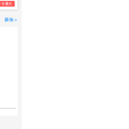
トを還元
最後 »
変なホテル 東京 西葛西
西葛西駅
1泊1名合計
8,800円~
支払いは後で！
宿泊費の
5%分の
ポイント還元