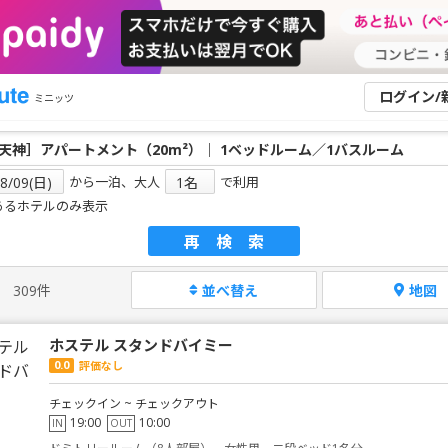
ログイン/
ミニッツ
から一泊、大人
で利用
あるホテルのみ表示
再検索
309件
並べ替え
地図
ホステル スタンドバイミー
0.0
評価なし
チェックイン ~ チェックアウト
19:00
10:00
IN
OUT