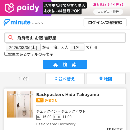
ログイン/新規登録
ミニッツ
から一泊、大人
で利用
空室のあるホテルのみ表示
再検索
110件
並べ替え
地図
Backpackers Hida Takayama
0.0
評価なし
チェックイン ~ チェックアウト
15:00
11:00
IN
OUT
Basic Shared Dormitory
1泊1名合計