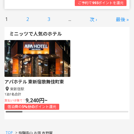
ご予約で
993
ポイントを還元
1
2
3
...
次 ›
最後 »
ミニッツで人気のホテル
アパホテル 東新宿歌舞伎町東
東新宿駅
1泊1名合計
9,240円~
支払いは後で！
宿泊費の
5%分の
ポイント還元
TOP
>
飛騨高山 お宿 吉野屋