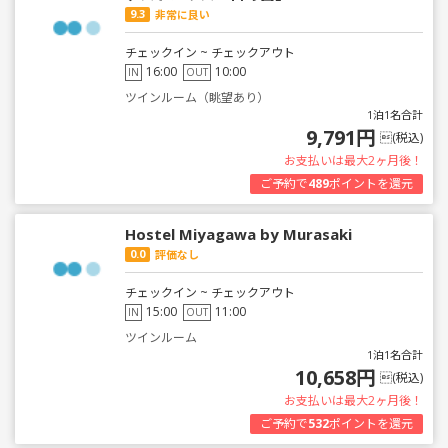
9.3
非常に良い
チェックイン ~ チェックアウト
16:00
10:00
IN
OUT
ツインルーム（眺望あり）
1泊1名合計
9,791円
(税込)
お支払いは最大2ヶ月後！
ご予約で
489
ポイントを還元
Hostel Miyagawa by Murasaki
0.0
評価なし
チェックイン ~ チェックアウト
15:00
11:00
IN
OUT
ツインルーム
1泊1名合計
10,658円
(税込)
お支払いは最大2ヶ月後！
ご予約で
532
ポイントを還元