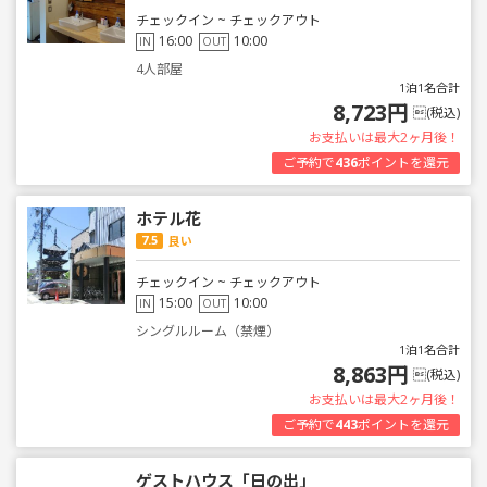
チェックイン ~ チェックアウト
16:00
10:00
IN
OUT
4人部屋
1泊1名合計
8,723円
(税込)
お支払いは最大2ヶ月後！
ご予約で
436
ポイントを還元
ホテル花
7.5
良い
チェックイン ~ チェックアウト
15:00
10:00
IN
OUT
シングルルーム（禁煙）
1泊1名合計
8,863円
(税込)
お支払いは最大2ヶ月後！
ご予約で
443
ポイントを還元
ゲストハウス「日の出」