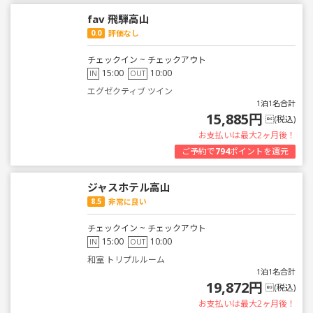
fav 飛騨高山
0.0
評価なし
チェックイン ~ チェックアウト
15:00
10:00
IN
OUT
エグゼクティブ ツイン
1泊1名合計
15,885円
(税込)
お支払いは最大2ヶ月後！
ご予約で
794
ポイントを還元
ジャスホテル高山
8.5
非常に良い
チェックイン ~ チェックアウト
15:00
10:00
IN
OUT
和室 トリプルルーム
1泊1名合計
19,872円
(税込)
お支払いは最大2ヶ月後！