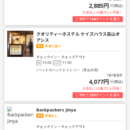
2,885円
(税込)
お支払いは最大2ヶ月後！
ご予約で
144
ポイントを還元
クオリティーホステル ケイズハウス高山オ
アシス
9.2
非常に良い
チェックイン ~ チェックアウト
15:00
11:00
IN
OUT
1ベッド/6ベッドドミトリー（男女共用）
1泊1名合計
4,077円
(税込)
お支払いは最大2ヶ月後！
ご予約で
203
ポイントを還元
Backpackers Jinya
0.0
評価なし
チェックイン ~ チェックアウト