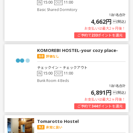
15:00
11:00
IN
OUT
Basic Shared Dormitory
1泊1名合計
4,662円
(税込)
お支払いは最大2ヶ月後！
ご予約で
233
ポイントを還元
KOMOREBI HOSTEL-your cozy place-
0.0
評価なし
チェックイン ~ チェックアウト
15:00
11:00
IN
OUT
Bunk Room 4 Beds
1泊1名合計
6,891円
(税込)
お支払いは最大2ヶ月後！
ご予約で
344
ポイントを還元
Tomarotto Hostel
9.2
非常に良い