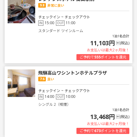
9.8
非常に良い
チェックイン ~ チェックアウト
15:00
11:00
IN
OUT
スタンダード ツインルーム
1泊1名合計
11,103円
(税込)
お支払いは最大2ヶ月後！
ご予約で
555
ポイントを還元
飛騨高山ワシントンホテルプラザ
7.6
良い
チェックイン ~ チェックアウト
14:00
10:00
IN
OUT
シングル 2（喫煙）
1泊1名合計
13,468円
(税込)
お支払いは最大2ヶ月後！
ご予約で
673
ポイントを還元