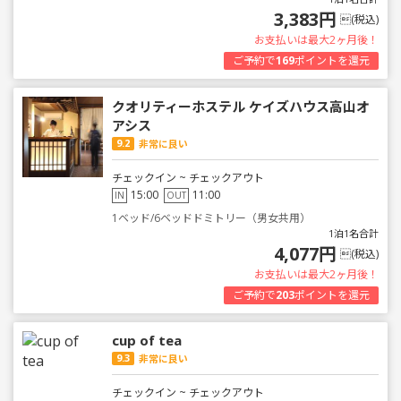
3,383円
(税込)
お支払いは最大2ヶ月後！
ご予約で
169
ポイントを還元
クオリティーホステル ケイズハウス高山オ
アシス
9.2
非常に良い
チェックイン ~ チェックアウト
15:00
11:00
IN
OUT
1ベッド/6ベッドドミトリー（男女共用）
1泊1名合計
4,077円
(税込)
お支払いは最大2ヶ月後！
ご予約で
203
ポイントを還元
cup of tea
9.3
非常に良い
チェックイン ~ チェックアウト