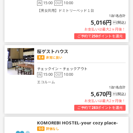
15:00
10:00
IN
OUT
【男女共用】ドミトリーベッド１台
1泊1名合計
5,016円
(税込)
お支払いは最大2ヶ月後！
ご予約で
250
ポイントを還元
桜ゲストハウス
8.4
非常に良い
チェックイン ~ チェックアウト
15:00
10:00
IN
OUT
エコルーム
1泊1名合計
5,670円
(税込)
お支払いは最大2ヶ月後！
ご予約で
283
ポイントを還元
KOMOREBI HOSTEL-your cozy place-
0.0
評価なし