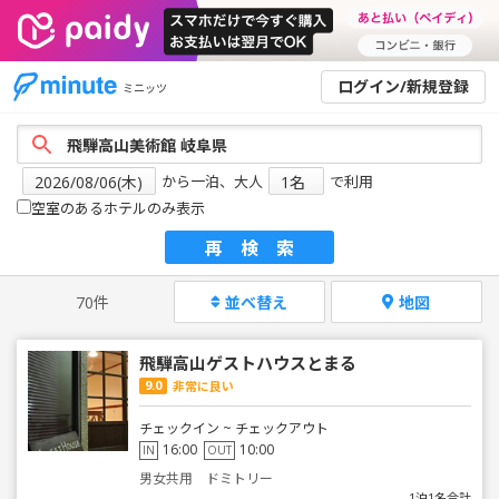
ログイン/新規登録
ミニッツ
から一泊、大人
で利用
空室のあるホテルのみ表示
再検索
70件
並べ替え
地図
飛騨高山ゲストハウスとまる
9.0
非常に良い
チェックイン ~ チェックアウト
16:00
10:00
IN
OUT
男女共用 ドミトリー
1泊1名合計