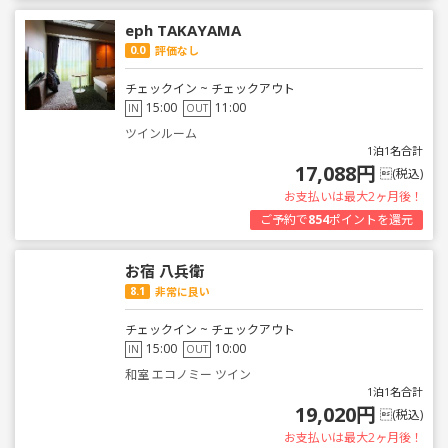
eph TAKAYAMA
0.0
評価なし
チェックイン ~ チェックアウト
15:00
11:00
IN
OUT
ツインルーム
1泊1名合計
17,088円
(税込)
お支払いは最大2ヶ月後！
ご予約で
854
ポイントを還元
お宿 八兵衛
8.1
非常に良い
チェックイン ~ チェックアウト
15:00
10:00
IN
OUT
和室 エコノミー ツイン
1泊1名合計
19,020円
(税込)
お支払いは最大2ヶ月後！