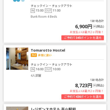
チェックイン ~ チェックアウト
15:00
11:00
IN
OUT
Bunk Room 4 Beds
1泊1名合計
6,900円
(税込)
お支払いは最大2ヶ月後！
ご予約で
345
ポイントを還元
Tomarotto Hostel
9.2
非常に良い
チェックイン ~ チェックアウト
16:00
10:00
IN
OUT
4人部屋
1泊1名合計
8,723円
(税込)
お支払いは最大2ヶ月後！
ご予約で
436
ポイントを還元
レジデンスホテル 高山駅前