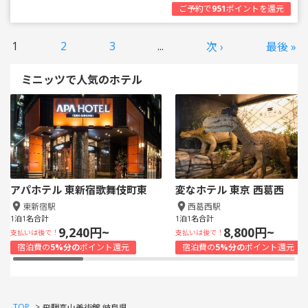
ご予約で
951
ポイントを還元
1
2
3
...
次 ›
最後 »
ミニッツで人気のホテル
アパホテル 東新宿歌舞伎町東
変なホテル 東京 西葛西
東新宿駅
西葛西駅
1泊1名合計
1泊1名合計
9,240円~
8,800円~
支払いは後で！
支払いは後で！
宿泊費の
5%分の
ポイント還元
宿泊費の
5%分の
ポイント還元
TOP
>
飛騨高山美術館 岐阜県