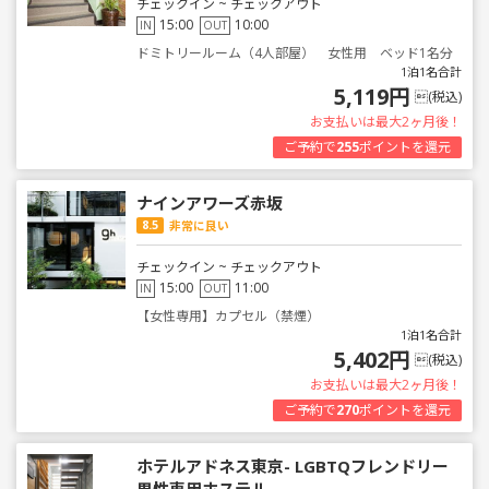
チェックイン ~ チェックアウト
15:00
10:00
IN
OUT
ドミトリールーム（4人部屋） 女性用 ベッド1名分
1泊1名合計
5,119円
(税込)
お支払いは最大2ヶ月後！
ご予約で
255
ポイントを還元
ナインアワーズ赤坂
8.5
非常に良い
チェックイン ~ チェックアウト
15:00
11:00
IN
OUT
【女性専用】カプセル（禁煙）
1泊1名合計
5,402円
(税込)
お支払いは最大2ヶ月後！
ご予約で
270
ポイントを還元
ホテルアドネス東京- LGBTQフレンドリー