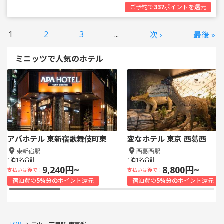
ご予約で
337
ポイントを還元
1
2
3
...
次 ›
最後 »
ミニッツで人気のホテル
アパホテル 東新宿歌舞伎町東
変なホテル 東京 西葛西
東新宿駅
西葛西駅
1泊1名合計
1泊1名合計
9,240円~
8,800円~
支払いは後で！
支払いは後で！
宿泊費の
5%分の
ポイント還元
宿泊費の
5%分の
ポイント還元