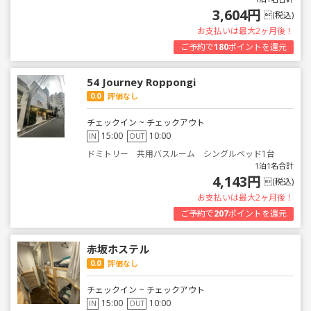
3,604円
(税込)
お支払いは最大2ヶ月後！
ご予約で
180
ポイントを還元
54 Journey Roppongi
0.0
評価なし
チェックイン ~ チェックアウト
15:00
10:00
IN
OUT
ドミトリー 共用バスルーム シングルベッド1台
1泊1名合計
4,143円
(税込)
お支払いは最大2ヶ月後！
ご予約で
207
ポイントを還元
赤坂ホステル
0.0
評価なし
チェックイン ~ チェックアウト
15:00
10:00
IN
OUT