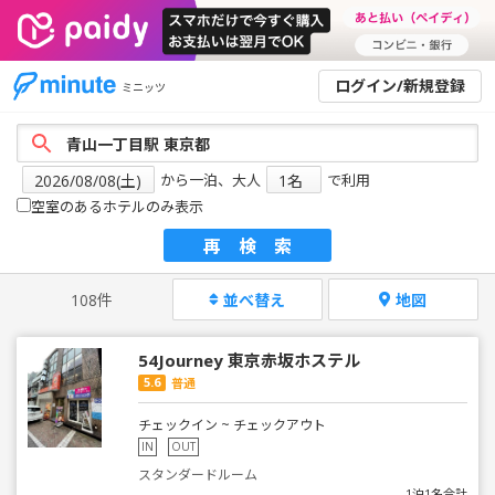
ログイン/新規登録
ミニッツ
から一泊、大人
で利用
空室のあるホテルのみ表示
再検索
108件
並べ替え
地図
54Journey 東京赤坂ホステル
5.6
普通
チェックイン ~ チェックアウト
IN
OUT
スタンダードルーム
1泊1名合計