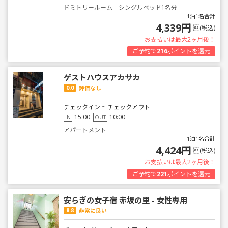
ドミトリールーム シングルベッド1名分
1泊1名合計
4,339円
(税込)
お支払いは最大2ヶ月後！
ご予約で
216
ポイントを還元
ゲストハウスアカサカ
0.0
評価なし
チェックイン ~ チェックアウト
15:00
10:00
IN
OUT
アパートメント
1泊1名合計
4,424円
(税込)
お支払いは最大2ヶ月後！
ご予約で
221
ポイントを還元
安らぎの女子宿 赤坂の里 - 女性専用
8.8
非常に良い