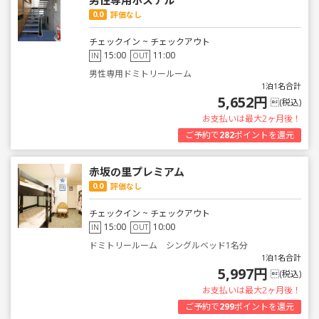
男性専用ホステル
0.0
評価なし
チェックイン ~ チェックアウト
15:00
11:00
IN
OUT
男性専用ドミトリールーム
1泊1名合計
5,652円
(税込)
お支払いは最大2ヶ月後！
ご予約で
282
ポイントを還元
赤坂の里プレミアム
0.0
評価なし
チェックイン ~ チェックアウト
15:00
10:00
IN
OUT
ドミトリールーム シングルベッド1名分
1泊1名合計
5,997円
(税込)
お支払いは最大2ヶ月後！
ご予約で
299
ポイントを還元