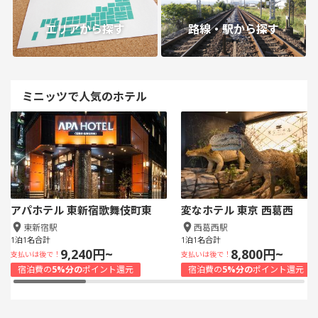
エリアから探す
路線・駅から探す
ミニッツで人気のホテル
アパホテル 東新宿歌舞伎町東
変なホテル 東京 西葛西
東新宿駅
西葛西駅
1泊1名合計
1泊1名合計
9,240円~
8,800円~
支払いは後で！
支払いは後で！
宿泊費の
5%分の
ポイント還元
宿泊費の
5%分の
ポイント還元