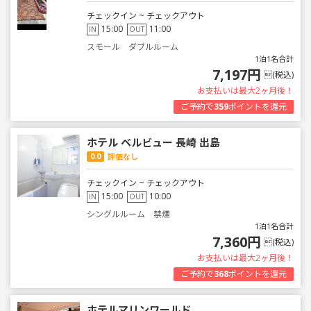
チェックイン ~ チェックアウト
15:00
11:00
IN
OUT
スモール ダブルルーム
1泊1名合計
7,197円
(税込)
お支払いは最大2ヶ月後！
ご予約で
359
ポイントを還元
ホテル ベルビュー 長崎 出島
0.0
評価なし
チェックイン ~ チェックアウト
15:00
10:00
IN
OUT
シングルルーム 禁煙
1泊1名合計
7,360円
(税込)
お支払いは最大2ヶ月後！
ご予約で
368
ポイントを還元
ホテルマリンワールド