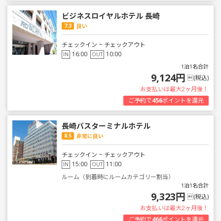
ビジネスロイヤルホテル 長崎
7.3
良い
チェックイン ~ チェックアウト
16:00
10:00
IN
OUT
1泊1名合計
9,124円
(税込)
お支払いは最大2ヶ月後！
ご予約で
456
ポイントを還元
長崎バスターミナルホテル
8.5
非常に良い
チェックイン ~ チェックアウト
15:00
11:00
IN
OUT
ルーム（到着時にルームカテゴリー割当）
1泊1名合計
9,323円
(税込)
お支払いは最大2ヶ月後！
ご予約で
466
ポイントを還元