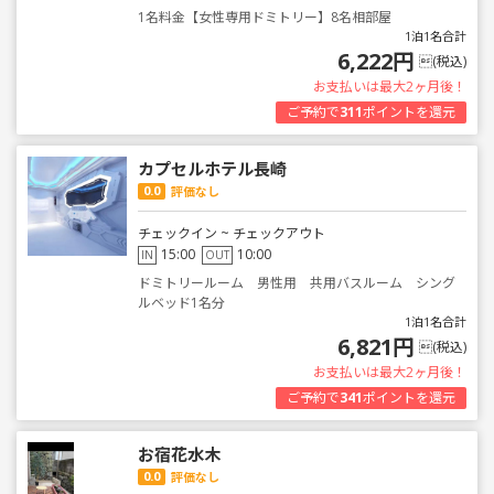
1名料金【女性専用ドミトリー】8名相部屋
1泊1名合計
6,222円
(税込)
お支払いは最大2ヶ月後！
ご予約で
311
ポイントを還元
カプセルホテル長崎
0.0
評価なし
チェックイン ~ チェックアウト
15:00
10:00
IN
OUT
ドミトリールーム 男性用 共用バスルーム シング
ルベッド1名分
1泊1名合計
6,821円
(税込)
お支払いは最大2ヶ月後！
ご予約で
341
ポイントを還元
お宿花水木
0.0
評価なし