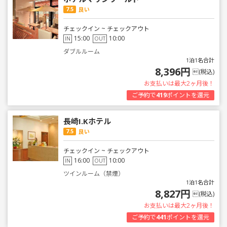
7.5
良い
チェックイン ~ チェックアウト
15:00
10:00
IN
OUT
ダブルルーム
1泊1名合計
8,396円
(税込)
お支払いは最大2ヶ月後！
ご予約で
419
ポイントを還元
長崎I.Kホテル
7.5
良い
チェックイン ~ チェックアウト
16:00
10:00
IN
OUT
ツインルーム（禁煙）
1泊1名合計
8,827円
(税込)
お支払いは最大2ヶ月後！
ご予約で
441
ポイントを還元