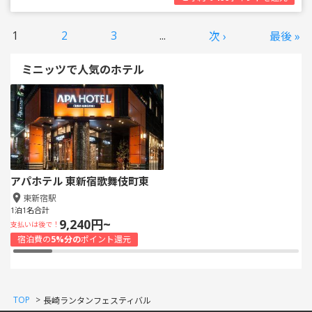
1
2
3
...
次 ›
最後 »
ミニッツで人気のホテル
アパホテル 東新宿歌舞伎町東
東新宿駅
1泊1名合計
9,240円~
支払いは後で！
宿泊費の
5%分の
ポイント還元
TOP
>
長崎ランタンフェスティバル