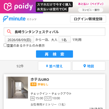
ログイン/新規登録
ミニッツ
から一泊、大人
で利用
空室のあるホテルのみ表示
再検索
92件
並べ替え
地図
ホテルURO
0.0
評価なし
チェックイン ~ チェックアウト
15:00
10:00
IN
OUT
女性専用ドミトリー（1名）
1泊1名合計