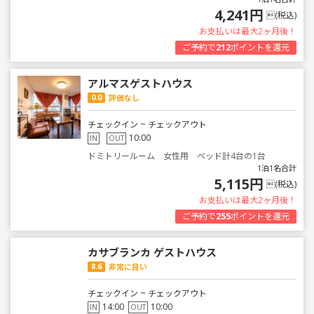
4,241円
(税込)
お支払いは最大2ヶ月後！
ご予約で
212
ポイントを還元
アルマスゲストハウス
0.0
評価なし
チェックイン ~ チェックアウト
10:00
IN
OUT
ドミトリールーム 女性用 ベッド計4台の1台
1泊1名合計
5,115円
(税込)
お支払いは最大2ヶ月後！
ご予約で
255
ポイントを還元
カサブランカ ゲストハウス
8.6
非常に良い
チェックイン ~ チェックアウト
14:00
10:00
IN
OUT