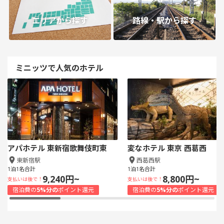
エリアから探す
路線・駅から探す
ミニッツで人気のホテル
アパホテル 東新宿歌舞伎町東
変なホテル 東京 西葛西
東新宿駅
西葛西駅
1泊1名合計
1泊1名合計
9,240円~
8,800円~
支払いは後で！
支払いは後で！
宿泊費の
5%分の
ポイント還元
宿泊費の
5%分の
ポイント還元