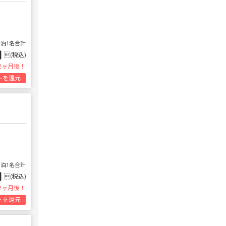
1泊1名合計
円
(税込)
2ヶ月後！
トを還元
1泊1名合計
円
(税込)
2ヶ月後！
トを還元