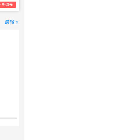
トを還元
最後 »
変なホテル 東京 西葛西
西葛西駅
1泊1名合計
8,800円~
支払いは後で！
宿泊費の
5%分の
ポイント還元