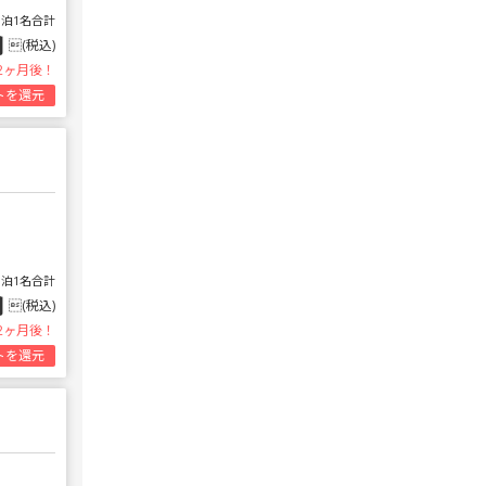
1泊1名合計
円
(税込)
2ヶ月後！
トを還元
1泊1名合計
円
(税込)
2ヶ月後！
トを還元