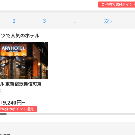
ご予約で
354
ポイン
2
3
...
次 ›
ッツで人気のホテル
ル 東新宿歌舞伎町東
駅
9,240円~
！
5%分の
ポイント還元