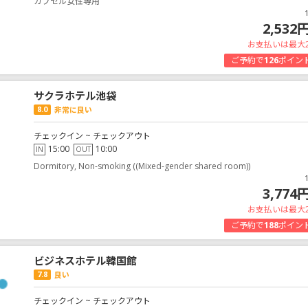
カプセル女性専用
2,532
お支払いは最大
ご予約で
126
ポイン
サクラホテル池袋
8.0
非常に良い
チェックイン ~ チェックアウト
15:00
10:00
IN
OUT
Dormitory, Non-smoking ((Mixed-gender shared room))
3,774
お支払いは最大
ご予約で
188
ポイン
ビジネスホテル韓国館
7.8
良い
チェックイン ~ チェックアウト