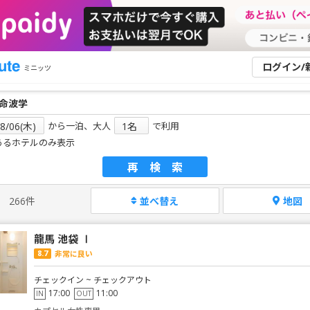
ログイン/
ミニッツ
から一泊、大人
で利用
あるホテルのみ表示
再検索
266件
並べ替え
地図
龍馬 池袋 Ⅰ
8.7
非常に良い
チェックイン ~ チェックアウト
17:00
11:00
IN
OUT