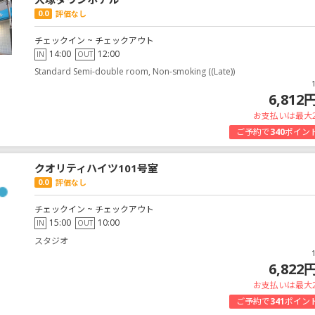
0.0
評価なし
チェックイン ~ チェックアウト
14:00
12:00
IN
OUT
Standard Semi-double room, Non-smoking ((Late))
6,812
お支払いは最大
ご予約で
340
ポイン
クオリティハイツ101号室
0.0
評価なし
チェックイン ~ チェックアウト
15:00
10:00
IN
OUT
スタジオ
6,822
お支払いは最大
ご予約で
341
ポイン