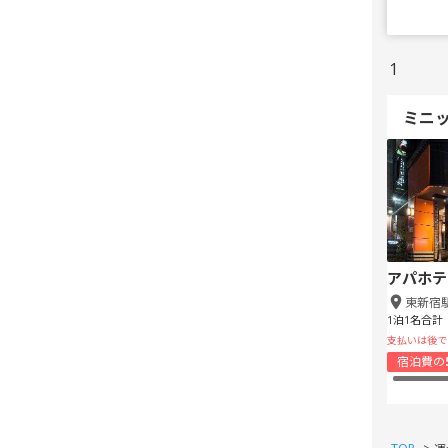
1
ミニ
アパホテ
東新宿
1泊1名合計
支払いは後で
宿泊費の