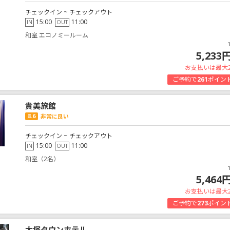
チェックイン ~ チェックアウト
15:00
11:00
IN
OUT
和室 エコノミールーム
5,233
お支払いは最大
ご予約で
261
ポイン
貴美旅館
8.6
非常に良い
チェックイン ~ チェックアウト
15:00
11:00
IN
OUT
和室（2名）
5,464
お支払いは最大
ご予約で
273
ポイン
大塚タウンホテル