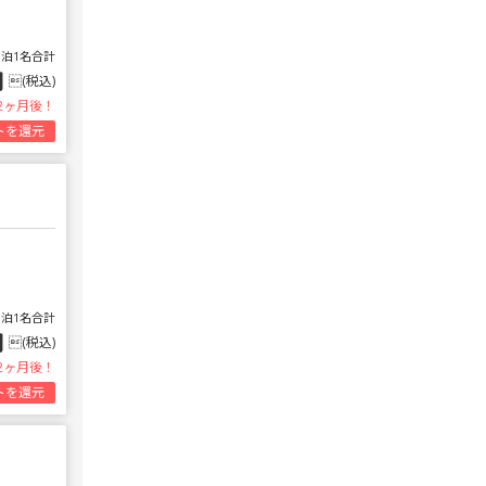
1泊1名合計
円
(税込)
2ヶ月後！
トを還元
1泊1名合計
円
(税込)
2ヶ月後！
トを還元