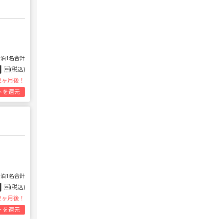
1泊1名合計
円
(税込)
2ヶ月後！
トを還元
1泊1名合計
円
(税込)
2ヶ月後！
トを還元