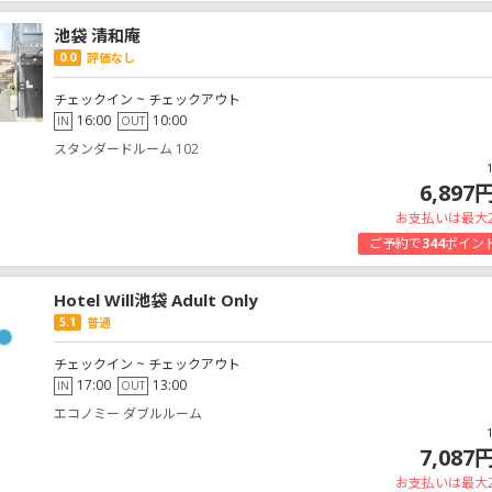
池袋 清和庵
0.0
評価なし
チェックイン ~ チェックアウト
16:00
10:00
IN
OUT
スタンダードルーム 102
6,897
お支払いは最大
ご予約で
344
ポイン
Hotel Will池袋 Adult Only
5.1
普通
チェックイン ~ チェックアウト
17:00
13:00
IN
OUT
エコノミー ダブルルーム
7,087
お支払いは最大