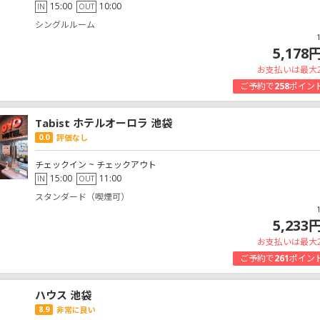
15:00
10:00
IN
OUT
シングルルーム
5,178
お支払いは最大
ご予約で
258
ポイン
Tabist ホテルオーロラ 池袋
0.0
評価なし
チェックイン ~ チェックアウト
15:00
11:00
IN
OUT
スタンダード（喫煙可）
5,233
お支払いは最大
ご予約で
261
ポイン
ハウス 池袋
8.9
非常に良い