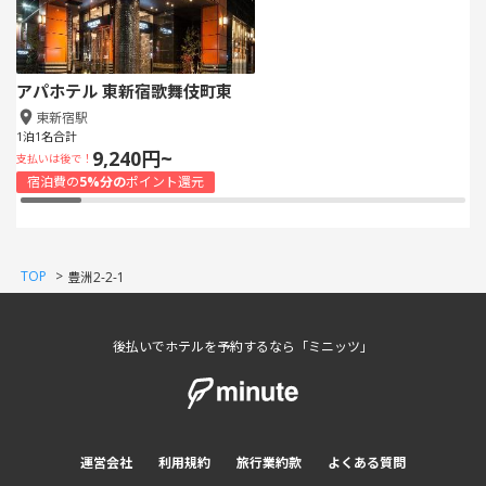
アパホテル 東新宿歌舞伎町東
東新宿駅
1泊1名合計
9,240円~
支払いは後で！
宿泊費の
5%分の
ポイント還元
TOP
>
豊洲2-2-1
後払いでホテルを予約するなら「ミニッツ」
運営会社
利用規約
旅行業約款
よくある質問