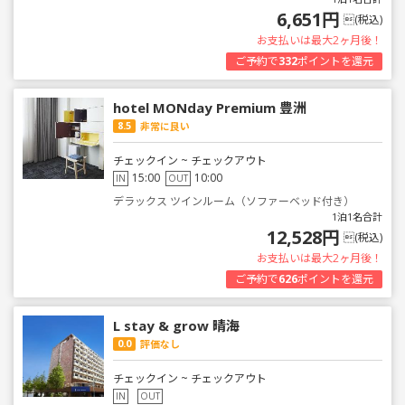
6,651円
(税込)
お支払いは最大2ヶ月後！
ご予約で
332
ポイントを還元
hotel MONday Premium 豊洲
8.5
非常に良い
チェックイン ~ チェックアウト
15:00
10:00
IN
OUT
デラックス ツインルーム（ソファーベッド付き）
1泊1名合計
12,528円
(税込)
お支払いは最大2ヶ月後！
ご予約で
626
ポイントを還元
L stay & grow 晴海
0.0
評価なし
チェックイン ~ チェックアウト
IN
OUT