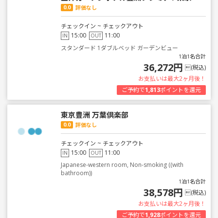
0.0
評価なし
チェックイン ~ チェックアウト
15:00
11:00
IN
OUT
スタンダード 1ダブルベッド ガーデンビュー
1泊1名合計
36,272円
(税込)
お支払いは最大2ヶ月後！
ご予約で
1,813
ポイントを還元
東京豊洲 万葉倶楽部
0.0
評価なし
チェックイン ~ チェックアウト
15:00
11:00
IN
OUT
Japanese-western room, Non-smoking ((with
bathroom))
1泊1名合計
38,578円
(税込)
お支払いは最大2ヶ月後！
ご予約で
1,928
ポイントを還元