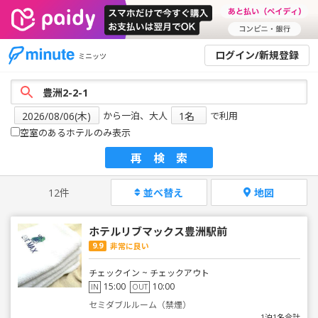
ログイン/新規登録
ミニッツ
から一泊、大人
で利用
空室のあるホテルのみ表示
再検索
12件
並べ替え
地図
ホテルリブマックス豊洲駅前
9.9
非常に良い
チェックイン ~ チェックアウト
15:00
10:00
IN
OUT
セミダブルルーム（禁煙）
1泊1名合計