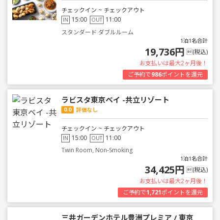
チェックイン ~ チェックアウト
15:00
11:00
IN
OUT
スタンダード ダブルルーム
1泊1名合計
19,736円
(税込)
お支払いは最大2ヶ月後！
ご予約で
986
ポイントを還元
ラビスタ東京ベイ -共立リゾート
0.0
評価なし
チェックイン ~ チェックアウト
15:00
11:00
IN
OUT
Twin Room, Non-Smoking
1泊1名合計
34,425円
(税込)
お支払いは最大2ヶ月後！
ご予約で
1,721
ポイントを還元
三井ガーデンホテル豊洲プレミア / 東京