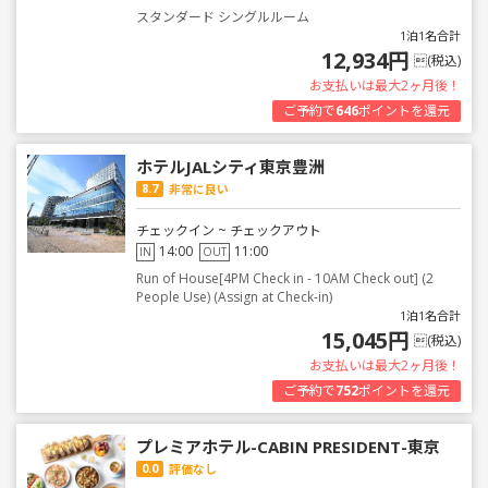
スタンダード シングルルーム
1泊1名合計
12,934円
(税込)
お支払いは最大2ヶ月後！
ご予約で
646
ポイントを還元
ホテルJALシティ東京豊洲
8.7
非常に良い
チェックイン ~ チェックアウト
14:00
11:00
IN
OUT
Run of House[4PM Check in - 10AM Check out] (2
People Use) (Assign at Check-in)
1泊1名合計
15,045円
(税込)
お支払いは最大2ヶ月後！
ご予約で
752
ポイントを還元
プレミアホテル-CABIN PRESIDENT-東京
0.0
評価なし