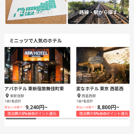
エリアから探す
路線・駅から探す
ミニッツで人気のホテル
アパホテル 東新宿歌舞伎町東
変なホテル 東京 西葛西
東新宿駅
西葛西駅
1泊1名合計
1泊1名合計
9,240円~
8,800円~
支払いは後で！
支払いは後で！
宿泊費の
5%分の
ポイント還元
宿泊費の
5%分の
ポイント還元