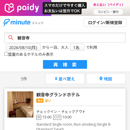
ログイン/新規登録
ミニッツ
から一泊、大人
で利用
空室のあるホテルのみ表示
再検索
5件
並べ替え
地図
観音寺グランドホテル
6.4
良い
チェックイン ~ チェックアウト
15:00
10:00
IN
OUT
Standard Single room, Non-smoking (Single B
[Standard Type])