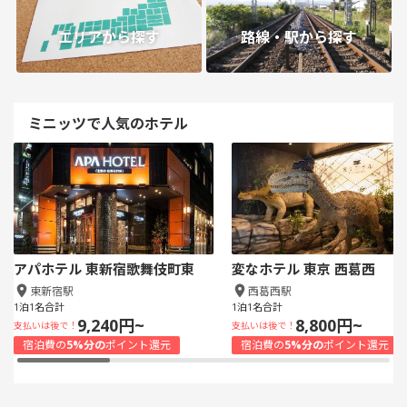
エリアから探す
路線・駅から探す
ミニッツで人気のホテル
アパホテル 東新宿歌舞伎町東
変なホテル 東京 西葛西
東新宿駅
西葛西駅
1泊1名合計
1泊1名合計
9,240円~
8,800円~
支払いは後で！
支払いは後で！
宿泊費の
5%分の
ポイント還元
宿泊費の
5%分の
ポイント還元