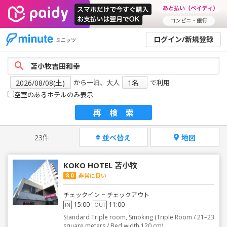
ログイン/新規登録
ミニッツ
から一泊、大人
で利用
空室のあるホテルのみ表示
再検索
23件
並べ替え
地図
KOKO HOTEL 苫小牧
8.0
非常に良い
チェックイン ~ チェックアウト
15:00
11:00
IN
OUT
Standard Triple room, Smoking (Triple Room / 21–23
square meters / Bed width 120 cm)