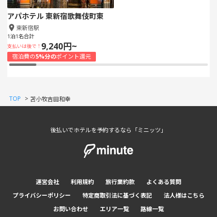
アパホテル 東新宿歌舞伎町東
東新宿駅
1泊1名合計
9,240円~
支払いは後で！
宿泊費の
5%分の
ポイント還元
TOP
>
苫小牧吉田和幸
後払いでホテルを予約するなら「ミニッツ」
運営会社
利用規約
旅行業約款
よくある質問
プライバシーポリシー
特定商取引法に基づく表記
法人様はこちら
お問い合わせ
エリア一覧
路線一覧