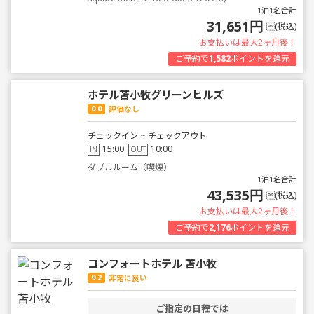
1泊1名合計
31,651円
(税込)
お支払いは最大2ヶ月後！
ご予約で
1,582
ポイントを還元
ホテル苫小牧グリーンヒルズ
0.0
評価なし
チェックイン ~ チェックアウト
15:00
10:00
IN
OUT
ダブルルーム（喫煙）
1泊1名合計
43,535円
(税込)
お支払いは最大2ヶ月後！
ご予約で
2,176
ポイントを還元
コンフォートホテル 苫小牧
9.2
非常に良い
ご指定の日程では