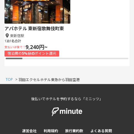
アパホテル 東新宿歌舞伎町東
東新宿駅
1泊1名合計
9,240円~
支払いは後で！
宿泊費の
5%分の
ポイント還元
TOP
>
羽田エクセルホテル東急から羽田空港
後払いでホテルを予約するなら「ミニッツ」
運営会社
利用規約
旅行業約款
よくある質問