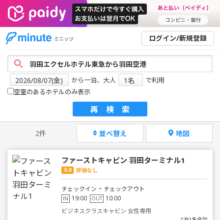
ログイン/新規登録
ミニッツ
から一泊、大人
で利用
空室のあるホテルのみ表示
再検索
2件
並べ替え
地図
ファーストキャビン 羽田ターミナル1
0.0
評価なし
チェックイン ~ チェックアウト
19:00
10:00
IN
OUT
ビジネスクラスキャビン 女性専用
1泊1名合計