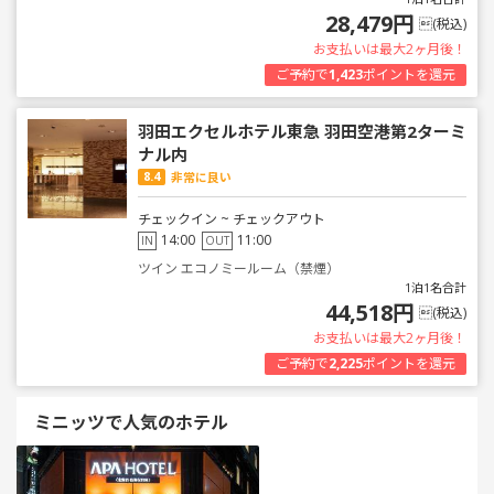
28,479円
(税込)
お支払いは最大2ヶ月後！
ご予約で
1,423
ポイントを還元
羽田エクセルホテル東急 羽田空港第2ターミ
ナル内
8.4
非常に良い
チェックイン ~ チェックアウト
14:00
11:00
IN
OUT
ツイン エコノミールーム（禁煙）
1泊1名合計
44,518円
(税込)
お支払いは最大2ヶ月後！
ご予約で
2,225
ポイントを還元
ミニッツで人気のホテル