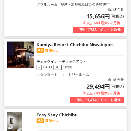
ダブルルーム - 喫煙・加熱式たばこのみ喫煙可
1泊1名合計
15,656円
(税込)
お支払いは最大2ヶ月後！
ご予約で
782
ポイントを還元
Kamiya Resort Chichibu Niwabiyori
0.0
評価なし
チェックイン ~ チェックアウト
14:00
10:00
IN
OUT
スタンダード ファミリールーム
1泊1名合計
29,494円
(税込)
お支払いは最大2ヶ月後！
ご予約で
1,474
ポイントを還元
Easy Stay Chichibu
0.0
評価なし