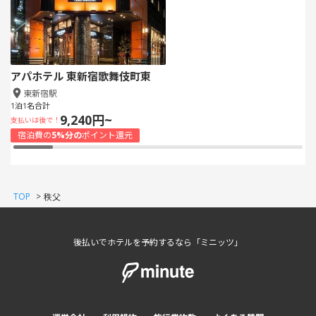
アパホテル 東新宿歌舞伎町東
東新宿駅
1泊1名合計
9,240円~
支払いは後で！
宿泊費の
5%分の
ポイント還元
TOP
>
秩父
後払いでホテルを予約するなら「ミニッツ」