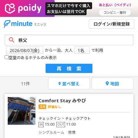
ログイン/新規登録
ミニッツ
から一泊、大人
で利用
空室のあるホテルのみ表示
再検索
11件
並べ替え
地図
Comfort Stay みやび
0.0
評価なし
チェックイン ~ チェックアウト
15:00
11:00
IN
OUT
シングルルーム 禁煙
1泊1名合計