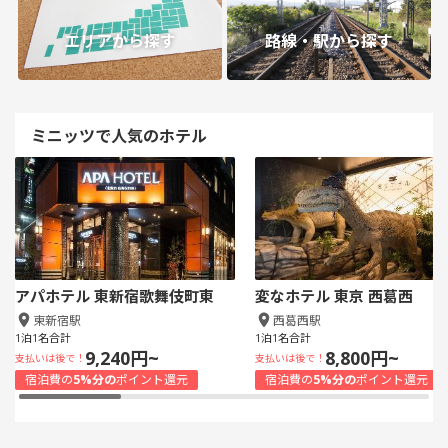
エリアから探す
路線・駅から探す
ミニッツで人気のホテル
アパホテル 東新宿歌舞伎町東
変なホテル 東京 西葛西
東新宿駅
西葛西駅
1泊1名合計
1泊1名合計
9,240円~
8,800円~
支払いは後で！
支払いは後で！
宿泊費の
5%分の
ポイント還元
宿泊費の
5%分の
ポイント還元