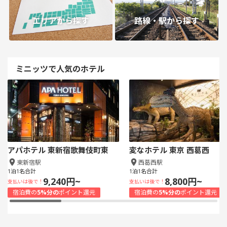
エリアから探す
路線・駅から探す
ミニッツで人気のホテル
アパホテル 東新宿歌舞伎町東
変なホテル 東京 西葛西
東新宿駅
西葛西駅
1泊1名合計
1泊1名合計
9,240円~
8,800円~
支払いは後で！
支払いは後で！
宿泊費の
5%分の
ポイント還元
宿泊費の
5%分の
ポイント還元