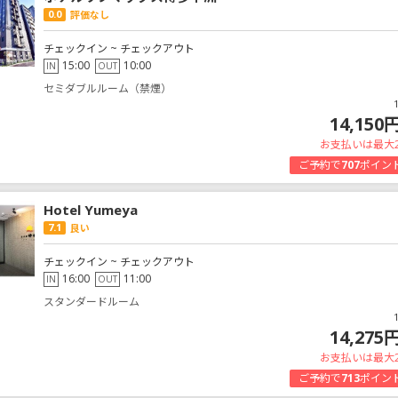
0.0
評価なし
チェックイン ~ チェックアウト
15:00
10:00
IN
OUT
セミダブルルーム（禁煙）
14,150
お支払いは最大
ご予約で
707
ポイン
Hotel Yumeya
7.1
良い
チェックイン ~ チェックアウト
16:00
11:00
IN
OUT
スタンダードルーム
14,275
お支払いは最大
ご予約で
713
ポイン