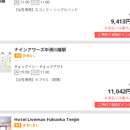
11:00
11:00
IN
OUT
【女性専用】エコノミー シングルベッド
9,413
お支払いは最大
ご予約で
470
ポイン
ナインアワーズ中洲川端駅
0.0
評価なし
チェックイン ~ チェックアウト
15:00
11:00
IN
OUT
【女性専用】カプセル（禁煙）
11,042
お支払いは最大
ご予約で
552
ポイン
Hotel Livemax Fukuoka Tenjin
8.6
非常に良い