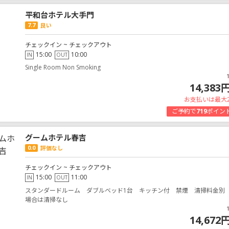
平和台ホテル大手門
7.7
良い
チェックイン ~ チェックアウト
15:00
10:00
IN
OUT
Single Room Non Smoking
14,383
お支払いは最大
ご予約で
719
ポイン
グームホテル春吉
0.0
評価なし
チェックイン ~ チェックアウト
15:00
11:00
IN
OUT
スタンダードルーム ダブルベッド1台 キッチン付 禁煙 清掃料金別
場合は清掃なし
14,672