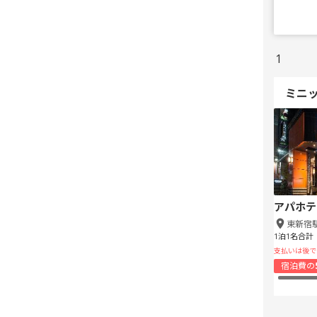
1
ミニ
アパホテ
東新宿
1泊1名合計
支払いは後で
宿泊費の