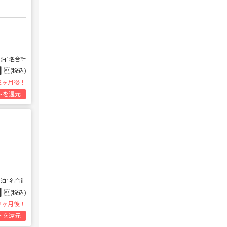
1泊1名合計
円
(税込)
2ヶ月後！
トを還元
1泊1名合計
円
(税込)
2ヶ月後！
トを還元