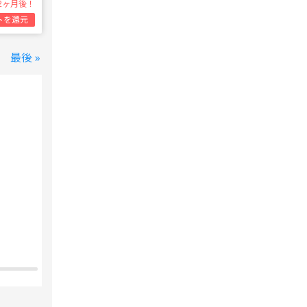
2ヶ月後！
トを還元
最後 »
変なホテル 東京 西葛西
西葛西駅
1泊1名合計
8,800円~
支払いは後で！
宿泊費の
5%分の
ポイント還元