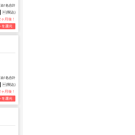
1泊1名合計
円
(税込)
2ヶ月後！
トを還元
1泊1名合計
円
(税込)
2ヶ月後！
トを還元