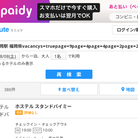
ログイン/
ミニッツ
から一泊、大人
で利用
あるホテルのみ表示
再検索
386件
並べ替え
地図
ホステル スタンドバイミー
0.0
評価なし
チェックイン ~ チェックアウト
19:00
10:00
IN
OUT