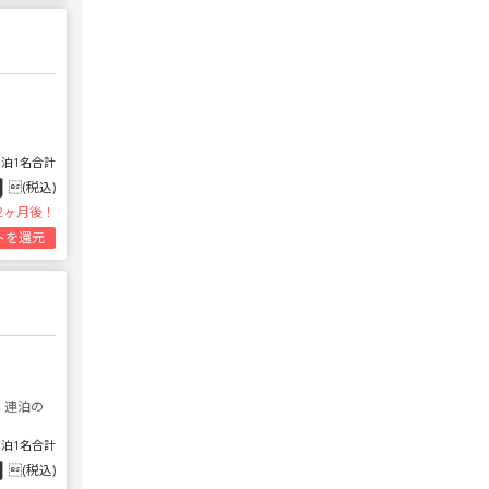
1泊1名合計
円
(税込)
2ヶ月後！
トを還元
 連泊の
1泊1名合計
円
(税込)