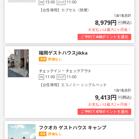
15:00
11:00
IN
OUT
【女性専用】カプセル（禁煙）
1泊1名合計
8,979円
(税込)
お支払いは最大2ヶ月後！
ご予約で
448
ポイントを還元
福岡ゲストハウスJikka
0.0
評価なし
チェックイン ~ チェックアウト
11:00
11:00
IN
OUT
【女性専用】エコノミー シングルベッド
1泊1名合計
9,413円
(税込)
お支払いは最大2ヶ月後！
ご予約で
470
ポイントを還元
フクオカ ゲストハウス キャンプ
0.0
評価なし