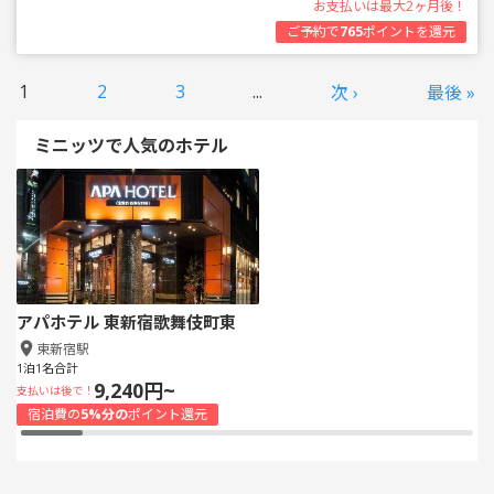
お支払いは最大2ヶ月後！
ご予約で
765
ポイントを還元
1
2
3
...
次 ›
最後 »
ミニッツで人気のホテル
アパホテル 東新宿歌舞伎町東
東新宿駅
1泊1名合計
9,240円~
支払いは後で！
宿泊費の
5%分の
ポイント還元