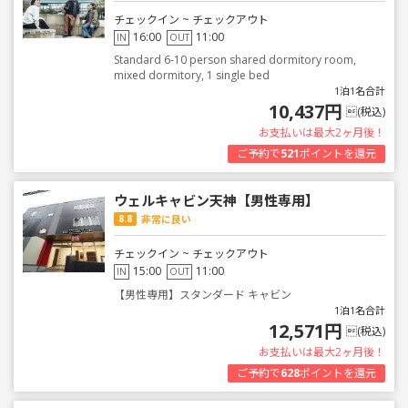
チェックイン ~ チェックアウト
16:00
11:00
IN
OUT
Standard 6-10 person shared dormitory room,
mixed dormitory, 1 single bed
1泊1名合計
10,437円
(税込)
お支払いは最大2ヶ月後！
ご予約で
521
ポイントを還元
ウェルキャビン天神【男性専用】
8.8
非常に良い
チェックイン ~ チェックアウト
15:00
11:00
IN
OUT
【男性専用】スタンダード キャビン
1泊1名合計
12,571円
(税込)
お支払いは最大2ヶ月後！
ご予約で
628
ポイントを還元