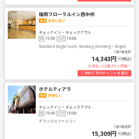
福岡フローラルイン西中州
8.2
非常に良い
チェックイン ~ チェックアウト
15:00
10:00
IN
OUT
Standard Single room, Smoking (Smoking・Single)
1泊1名合計
14,343円
(税込)
お支払いは最大2ヶ月後！
ご予約で
717
ポイントを還元
ホテルティアラ
0.0
評価なし
チェックイン ~ チェックアウト
15:00
10:00
IN
OUT
デラックスファミリー
1泊1名合計
15,309円
(税込)