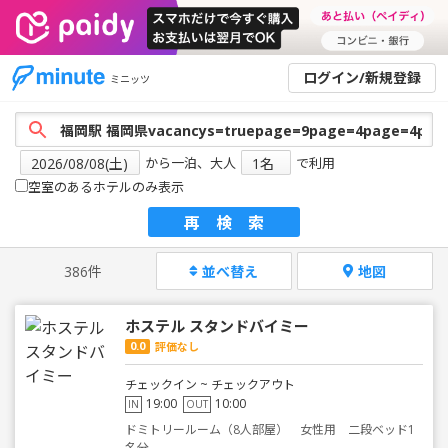
ログイン/新規登録
ミニッツ
から一泊、大人
で利用
空室のあるホテルのみ表示
再検索
386件
並べ替え
地図
ホステル スタンドバイミー
0.0
評価なし
チェックイン ~ チェックアウト
19:00
10:00
IN
OUT
ドミトリールーム（8人部屋） 女性用 二段ベッド1
名分