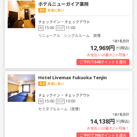
ホテルニューガイア薬院
8.5
非常に良い
チェックイン ~ チェックアウト
15:00
11:00
IN
OUT
リニューアル シングルルーム 禁煙
1泊1名合計
12,969円
(税込)
お支払いは最大2ヶ月後！
ご予約で
648
ポイントを還元
Hotel Livemax Fukuoka Tenjin
8.6
非常に良い
チェックイン ~ チェックアウト
15:00
10:00
IN
OUT
セミダブルルーム（禁煙）
1泊1名合計
14,138円
(税込)
お支払いは最大2ヶ月後！
ご予約で
706
ポイントを還元