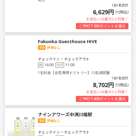
1泊1名合計
6,629円
(税込)
お支払いは最大2ヶ月後！
ご予約で
331
ポイントを還元
Fukuoka Guesthouse HIVE
0.0
評価なし
チェックイン ~ チェックアウト
16:00
11:00
IN
OUT
1名料金【女性専用ドミトリー】10名相部屋
1泊1名合計
8,702円
(税込)
お支払いは最大2ヶ月後！
ご予約で
435
ポイントを還元
ナインアワーズ中洲川端駅
0.0
評価なし
チェックイン ~ チェックアウト