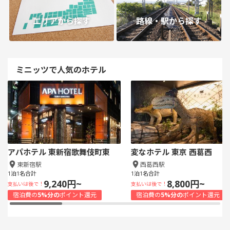
エリアから探す
路線・駅から探す
ミニッツで人気のホテル
アパホテル 東新宿歌舞伎町東
変なホテル 東京 西葛西
東新宿駅
西葛西駅
1泊1名合計
1泊1名合計
9,240円~
8,800円~
支払いは後で！
支払いは後で！
宿泊費の
5%分の
ポイント還元
宿泊費の
5%分の
ポイント還元