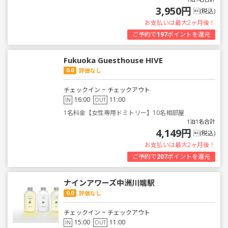
3,950円
(税込)
お支払いは最大2ヶ月後！
ご予約で
197
ポイントを還元
Fukuoka Guesthouse HIVE
0.0
評価なし
チェックイン ~ チェックアウト
16:00
11:00
IN
OUT
1名料金【女性専用ドミトリー】10名相部屋
1泊1名合計
4,149円
(税込)
お支払いは最大2ヶ月後！
ご予約で
207
ポイントを還元
ナインアワーズ中洲川端駅
0.0
評価なし
チェックイン ~ チェックアウト
15:00
11:00
IN
OUT