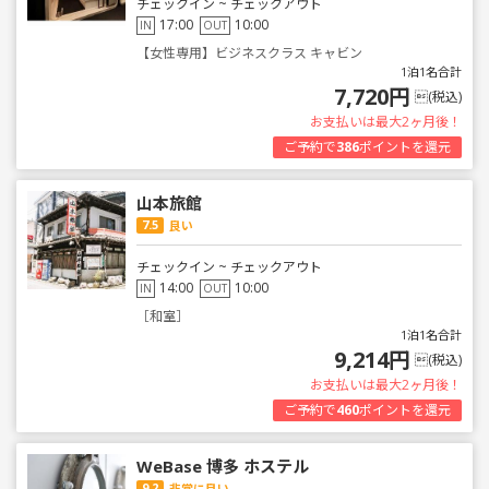
チェックイン ~ チェックアウト
17:00
10:00
IN
OUT
【女性専用】ビジネスクラス キャビン
1泊1名合計
7,720円
(税込)
お支払いは最大2ヶ月後！
ご予約で
386
ポイントを還元
山本旅館
7.5
良い
チェックイン ~ チェックアウト
14:00
10:00
IN
OUT
［和室］
1泊1名合計
9,214円
(税込)
お支払いは最大2ヶ月後！
ご予約で
460
ポイントを還元
WeBase 博多 ホステル
9.2
非常に良い