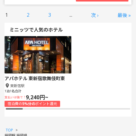
1
2
3
...
次 ›
最後 »
ミニッツで人気のホテル
アパホテル 東新宿歌舞伎町東
東新宿駅
1泊1名合計
9,240円~
支払いは後で！
宿泊費の
5%分の
ポイント還元
TOP
>
福岡駅 福岡県