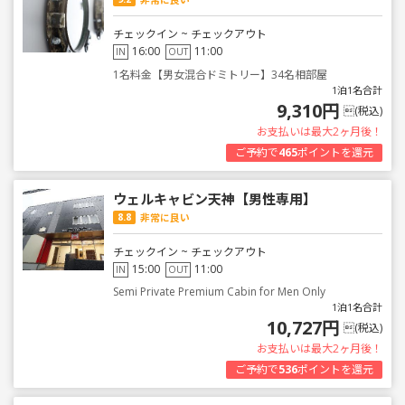
チェックイン ~ チェックアウト
16:00
11:00
IN
OUT
1名料金【男女混合ドミトリー】34名相部屋
1泊1名合計
9,310円
(税込)
お支払いは最大2ヶ月後！
ご予約で
465
ポイントを還元
ウェルキャビン天神【男性専用】
8.8
非常に良い
チェックイン ~ チェックアウト
15:00
11:00
IN
OUT
Semi Private Premium Cabin for Men Only
1泊1名合計
10,727円
(税込)
お支払いは最大2ヶ月後！
ご予約で
536
ポイントを還元