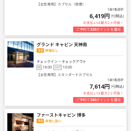
【女性専用】カプセル（禁煙）
1泊1名合計
6,419円
(税込)
お支払いは最大2ヶ月後！
ご予約で
320
ポイントを還元
グランド キャビン 天神南
0.0
評価なし
チェックイン ~ チェックアウト
16:00
10:00
IN
OUT
【女性専用】スタンダードカプセル
1泊1名合計
7,614円
(税込)
お支払いは最大2ヶ月後！
ご予約で
380
ポイントを還元
ファーストキャビン 博多
9.0
非常に良い