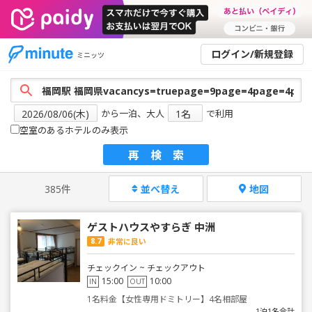
ログイン/新規登録
ミニッツ
から一泊、大人
で利用
空室のあるホテルのみ表示
再検索
385件
並べ替え
地図
ゲストハウスやすらぎ 中洲
8.7
非常に良い
チェックイン ~ チェックアウト
15:00
10:00
IN
OUT
1名料金【女性専用ドミトリー】4名相部屋
1泊1名合計