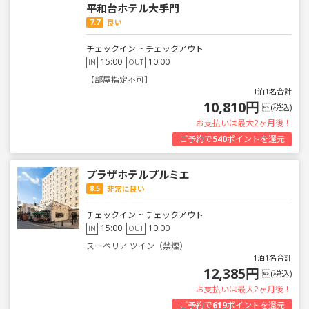
平和台ホテル大手門
7.7
良い
チェックイン ~ チェックアウト
15:00
10:00
IN
OUT
【部屋指定不可】
1泊1名合計
10,810円
(税込)
お支払いは最大2ヶ月後！
ご予約で
540
ポイントを還元
プラザホテルプルミエ
8.5
非常に良い
チェックイン ~ チェックアウト
15:00
10:00
IN
OUT
スーペリア ツイン（禁煙）
1泊1名合計
12,385円
(税込)
お支払いは最大2ヶ月後！
ご予約で
619
ポイントを還元