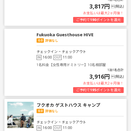
3,817円
(税込)
お支払いは最大2ヶ月後！
ご予約で
190
ポイントを還元
Fukuoka Guesthouse HIVE
0.0
評価なし
チェックイン ~ チェックアウト
16:00
11:00
IN
OUT
1名料金【女性専用ドミトリー】10名相部屋
1泊1名合計
3,916円
(税込)
お支払いは最大2ヶ月後！
ご予約で
195
ポイントを還元
フクオカ ゲストハウス キャンプ
0.0
評価なし
チェックイン ~ チェックアウト
16:00
11:00
IN
OUT