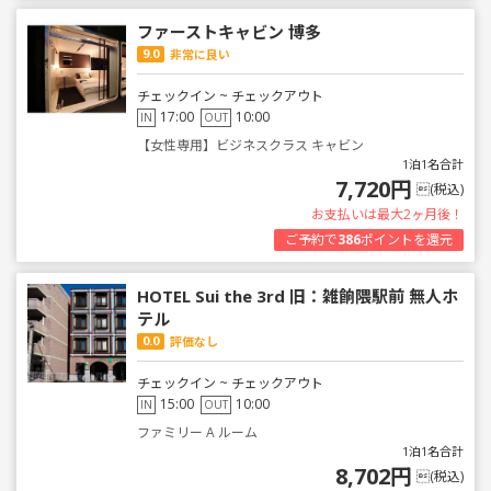
ファーストキャビン 博多
9.0
非常に良い
チェックイン ~ チェックアウト
17:00
10:00
IN
OUT
【女性専用】ビジネスクラス キャビン
1泊1名合計
7,720円
(税込)
お支払いは最大2ヶ月後！
ご予約で
386
ポイントを還元
HOTEL Sui the 3rd 旧：雑餉隈駅前 無人ホ
テル
0.0
評価なし
チェックイン ~ チェックアウト
15:00
10:00
IN
OUT
ファミリー A ルーム
1泊1名合計
8,702円
(税込)