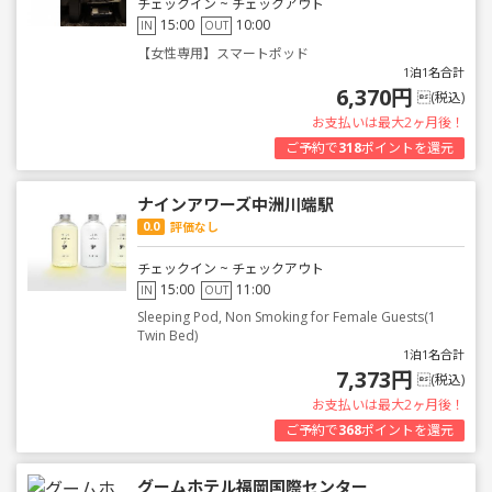
チェックイン ~ チェックアウト
15:00
10:00
IN
OUT
【女性専用】スマートポッド
1泊1名合計
6,370円
(税込)
お支払いは最大2ヶ月後！
ご予約で
318
ポイントを還元
ナインアワーズ中洲川端駅
0.0
評価なし
チェックイン ~ チェックアウト
15:00
11:00
IN
OUT
Sleeping Pod, Non Smoking for Female Guests(1
Twin Bed)
1泊1名合計
7,373円
(税込)
お支払いは最大2ヶ月後！
ご予約で
368
ポイントを還元
グームホテル福岡国際センター