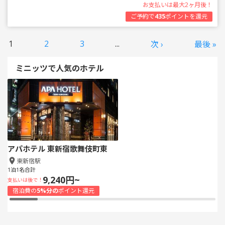
お支払いは最大2ヶ月後！
ご予約で
435
ポイントを還元
1
2
3
...
次 ›
最後 »
ミニッツで人気のホテル
アパホテル 東新宿歌舞伎町東
東新宿駅
1泊1名合計
9,240円~
支払いは後で！
宿泊費の
5%分の
ポイント還元