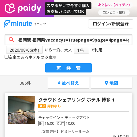
ログイン/新規登録
ミニッツ
から一泊、大人
で利用
空室のあるホテルのみ表示
再検索
385件
並べ替え
地図
クラウド シェアリング ホテル 博多 1
0.0
評価なし
チェックイン ~ チェックアウト
16:00
10:00
IN
OUT
【女性専用】ドミトリールーム
1泊1名合計