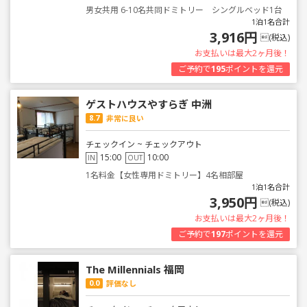
男女共用 6-10名共同ドミトリー シングルベッド1台
1泊1名合計
3,916円
(税込)
お支払いは最大2ヶ月後！
ご予約で
195
ポイントを還元
ゲストハウスやすらぎ 中洲
8.7
非常に良い
チェックイン ~ チェックアウト
15:00
10:00
IN
OUT
1名料金【女性専用ドミトリー】4名相部屋
1泊1名合計
3,950円
(税込)
お支払いは最大2ヶ月後！
ご予約で
197
ポイントを還元
The Millennials 福岡
0.0
評価なし