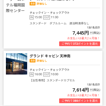
0.0
評価なし
チェックイン ~ チェックアウト
15:00
11:00
IN
OUT
スタンダード ダブルルーム 連泊時清掃なし
1泊1名合計
7,445円
(税込)
お支払いは最大2ヶ月後！
ご予約で
372
ポイントを還元
グランド キャビン 天神南
0.0
評価なし
チェックイン ~ チェックアウト
16:00
10:00
IN
OUT
【女性専用】スタンダードカプセル
1泊1名合計
7,614円
(税込)
お支払いは最大2ヶ月後！
ご予約で
380
ポイントを還元