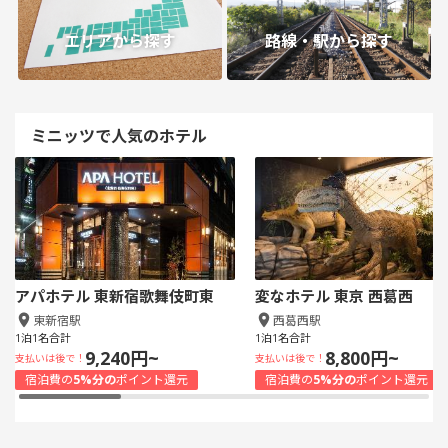
エリアから探す
路線・駅から探す
ミニッツで人気のホテル
アパホテル 東新宿歌舞伎町東
変なホテル 東京 西葛西
東新宿駅
西葛西駅
1泊1名合計
1泊1名合計
9,240円~
8,800円~
支払いは後で！
支払いは後で！
宿泊費の
5%分の
ポイント還元
宿泊費の
5%分の
ポイント還元