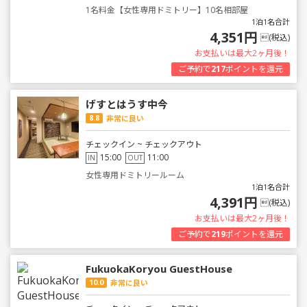
1名料金【女性専用ドミトリー】10名相部屋
1泊1名合計
4,351円
(税込)
お支払いは最大2ヶ月後！
ご予約で
217
ポイントを還元
げすとはうす中今
8.8
非常に良い
チェックイン ~ チェックアウト
15:00
11:00
IN
OUT
女性専用ドミトリールーム
1泊1名合計
4,391円
(税込)
お支払いは最大2ヶ月後！
ご予約で
219
ポイントを還元
FukuokaKoryou GuestHouse
10.0
非常に良い