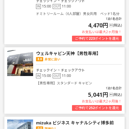
チェックイン ~ チェックアウト
15:00
11:00
IN
OUT
ドミトリールーム（6人部屋）男女共用 ベッド1名分
1泊1名合計
4,470円
(税込)
お支払いは最大2ヶ月後！
ご予約で
223
ポイントを還元
ウェルキャビン天神【男性専用】
8.8
非常に良い
チェックイン ~ チェックアウト
15:00
11:00
IN
OUT
【男性専用】スタンダード キャビン
1泊1名合計
5,041円
(税込)
お支払いは最大2ヶ月後！
ご予約で
252
ポイントを還元
mizuka ビジネス キャナルシティ博多前
0.0
評価なし