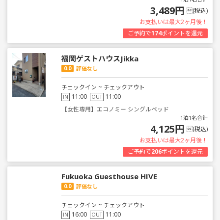
3,489円
(税込)
お支払いは最大2ヶ月後！
ご予約で
174
ポイントを還元
福岡ゲストハウスJikka
0.0
評価なし
チェックイン ~ チェックアウト
11:00
11:00
IN
OUT
【女性専用】エコノミー シングルベッド
1泊1名合計
4,125円
(税込)
お支払いは最大2ヶ月後！
ご予約で
206
ポイントを還元
Fukuoka Guesthouse HIVE
0.0
評価なし
チェックイン ~ チェックアウト
16:00
11:00
IN
OUT