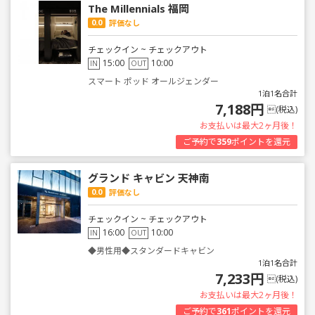
The Millennials 福岡
0.0
評価なし
チェックイン ~ チェックアウト
15:00
10:00
IN
OUT
スマート ポッド オールジェンダー
1泊1名合計
7,188円
(税込)
お支払いは最大2ヶ月後！
ご予約で
359
ポイントを還元
グランド キャビン 天神南
0.0
評価なし
チェックイン ~ チェックアウト
16:00
10:00
IN
OUT
◆男性用◆スタンダードキャビン
1泊1名合計
7,233円
(税込)
お支払いは最大2ヶ月後！
ご予約で
361
ポイントを還元