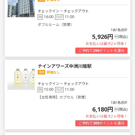
チェックイン ~ チェックアウト
16:00
11:00
IN
OUT
ダブルルーム（禁煙）
1泊1名合計
5,926円
(税込)
お支払いは最大2ヶ月後！
ご予約で
296
ポイントを還元
ナインアワーズ中洲川端駅
0.0
評価なし
チェックイン ~ チェックアウト
15:00
11:00
IN
OUT
【女性専用】カプセル（禁煙）
1泊1名合計
6,180円
(税込)
お支払いは最大2ヶ月後！
ご予約で
309
ポイントを還元