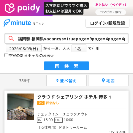
ログイン/新規登録
ミニッツ
から一泊、大人
で利用
空室のあるホテルのみ表示
再検索
386件
並べ替え
地図
クラウド シェアリング ホテル 博多 1
0.0
評価なし
チェックイン ~ チェックアウト
16:00
10:00
IN
OUT
【女性専用】ドミトリールーム
1泊1名合計