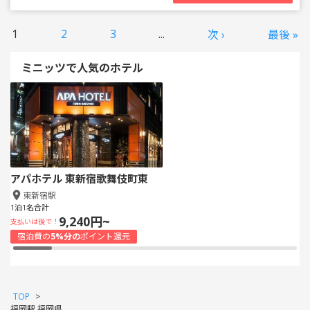
1
2
3
...
次 ›
最後 »
ミニッツで人気のホテル
アパホテル 東新宿歌舞伎町東
東新宿駅
1泊1名合計
9,240円~
支払いは後で！
宿泊費の
5%分の
ポイント還元
TOP
>
福岡駅 福岡県