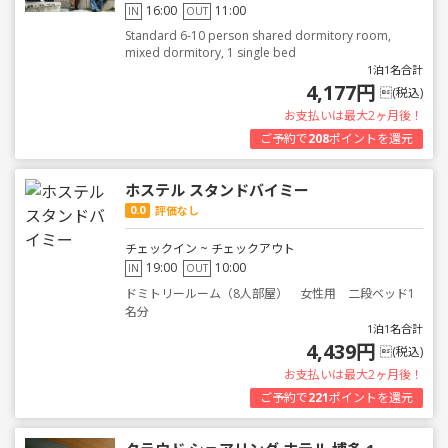
16:00
11:00
IN
OUT
Standard 6-10 person shared dormitory room,
mixed dormitory, 1 single bed
1泊1名合計
4,177円
(税込)
お支払いは最大2ヶ月後！
ご予約で
208
ポイントを還元
ホステル スタンドバイミー
0.0
評価なし
チェックイン ~ チェックアウト
19:00
10:00
IN
OUT
ドミトリールーム（8人部屋） 女性用 二段ベッド1
名分
1泊1名合計
4,439円
(税込)
お支払いは最大2ヶ月後！
ご予約で
221
ポイントを還元