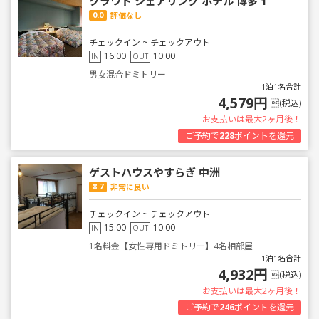
クラウド シェアリング ホテル 博多 1
0.0
評価なし
チェックイン ~ チェックアウト
16:00
10:00
IN
OUT
男女混合ドミトリー
1泊1名合計
4,579円
(税込)
お支払いは最大2ヶ月後！
ご予約で
228
ポイントを還元
ゲストハウスやすらぎ 中洲
8.7
非常に良い
チェックイン ~ チェックアウト
15:00
10:00
IN
OUT
1名料金【女性専用ドミトリー】4名相部屋
1泊1名合計
4,932円
(税込)
お支払いは最大2ヶ月後！
ご予約で
246
ポイントを還元