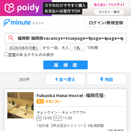
ログイン/新規登録
ミニッツ
から一泊、大人
で利用
空室のあるホテルのみ表示
再検索
385件
並べ替え
地図
Fukuoka Hana Hostel -福岡花宿-
8.6
非常に良い
チェックイン ~ チェックアウト
15:00
11:00
IN
OUT
1名料金【男女混合ドミトリー】8名相部屋
1泊1名合計