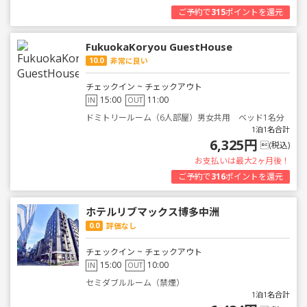
ご予約で
315
ポイントを還元
FukuokaKoryou GuestHouse
10.0
非常に良い
チェックイン ~ チェックアウト
15:00
11:00
IN
OUT
ドミトリールーム（6人部屋）男女共用 ベッド1名分
1泊1名合計
6,325円
(税込)
お支払いは最大2ヶ月後！
ご予約で
316
ポイントを還元
ホテルリブマックス博多中洲
0.0
評価なし
チェックイン ~ チェックアウト
15:00
10:00
IN
OUT
セミダブルルーム（禁煙）
1泊1名合計