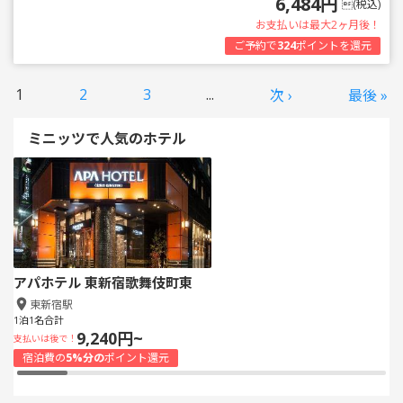
6,484円
(税込)
お支払いは最大2ヶ月後！
ご予約で
324
ポイントを還元
1
2
3
...
次 ›
最後 »
ミニッツで人気のホテル
アパホテル 東新宿歌舞伎町東
東新宿駅
1泊1名合計
9,240円~
支払いは後で！
宿泊費の
5%分の
ポイント還元