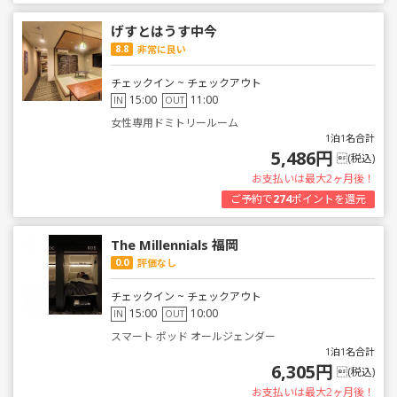
げすとはうす中今
8.8
非常に良い
チェックイン ~ チェックアウト
15:00
11:00
IN
OUT
女性専用ドミトリールーム
1泊1名合計
5,486円
(税込)
お支払いは最大2ヶ月後！
ご予約で
274
ポイントを還元
The Millennials 福岡
0.0
評価なし
チェックイン ~ チェックアウト
15:00
10:00
IN
OUT
スマート ポッド オールジェンダー
1泊1名合計
6,305円
(税込)
お支払いは最大2ヶ月後！