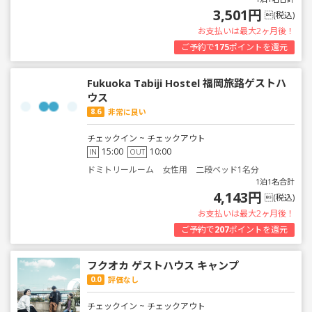
3,501円
(税込)
お支払いは最大2ヶ月後！
ご予約で
175
ポイントを還元
Fukuoka Tabiji Hostel 福岡旅路ゲストハ
ウス
8.6
非常に良い
チェックイン ~ チェックアウト
15:00
10:00
IN
OUT
ドミトリールーム 女性用 二段ベッド1名分
1泊1名合計
4,143円
(税込)
お支払いは最大2ヶ月後！
ご予約で
207
ポイントを還元
フクオカ ゲストハウス キャンプ
0.0
評価なし
チェックイン ~ チェックアウト