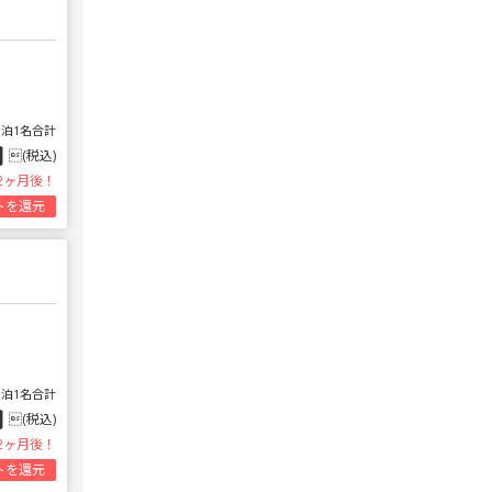
1泊1名合計
円
(税込)
2ヶ月後！
トを還元
1泊1名合計
円
(税込)
2ヶ月後！
トを還元