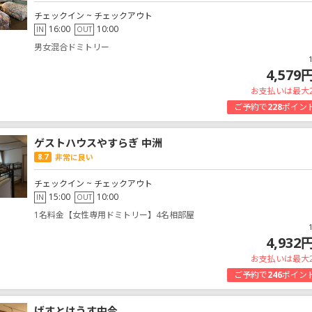
チェックイン ~ チェックアウト
16:00
10:00
IN
OUT
男女混合ドミトリー
4,579
お支払いは最大
ご予約で
228
ポイン
ゲストハウスやすらぎ 中洲
8.7
非常に良い
チェックイン ~ チェックアウト
15:00
10:00
IN
OUT
1名料金【女性専用ドミトリー】4名相部屋
4,932
お支払いは最大
ご予約で
246
ポイン
げすとはうす中今