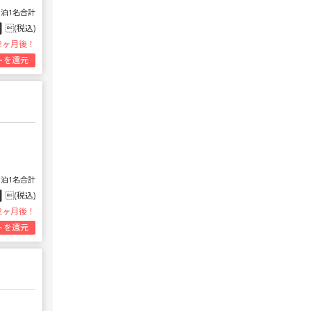
1泊1名合計
円
(税込)
2ヶ月後！
トを還元
1泊1名合計
円
(税込)
2ヶ月後！
トを還元