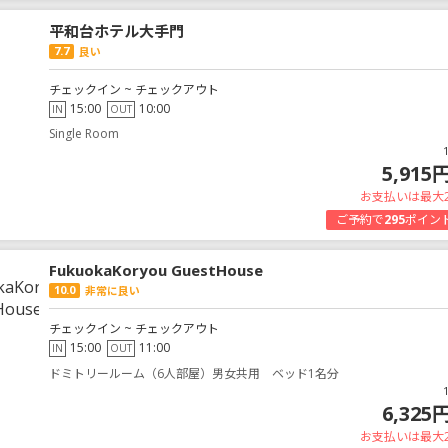
平和台ホテル大手門
7.7
良い
チェックイン ~ チェックアウト
15:00
10:00
IN
OUT
Single Room
5,915
お支払いは最大
ご予約で
295
ポイン
FukuokaKoryou GuestHouse
10.0
非常に良い
チェックイン ~ チェックアウト
15:00
11:00
IN
OUT
ドミトリールーム（6人部屋）男女共用 ベッド1名分
6,325
お支払いは最大