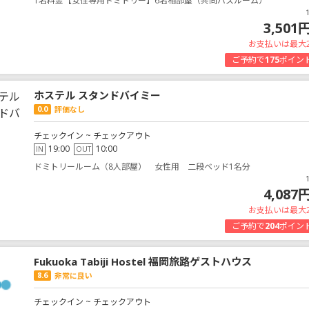
1名料金【女性専用ドミトリー】6名相部屋（共同バスルーム）
3,501
お支払いは最大
ご予約で
175
ポイン
ホステル スタンドバイミー
0.0
評価なし
チェックイン ~ チェックアウト
19:00
10:00
IN
OUT
ドミトリールーム（8人部屋） 女性用 二段ベッド1名分
4,087
お支払いは最大
ご予約で
204
ポイン
Fukuoka Tabiji Hostel 福岡旅路ゲストハウス
8.6
非常に良い
チェックイン ~ チェックアウト