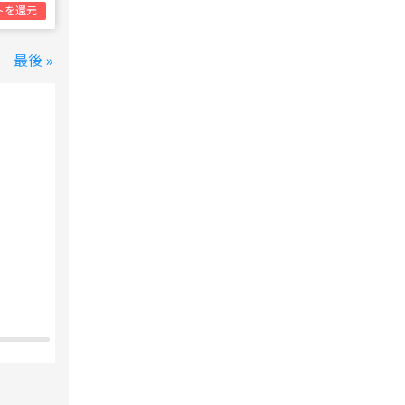
トを還元
最後 »
変なホテル 東京 西葛西
西葛西駅
1泊1名合計
8,800円~
支払いは後で！
宿泊費の
5%分の
ポイント還元