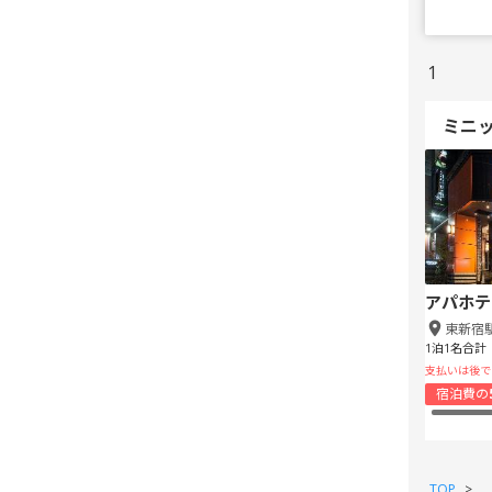
1
ミニ
アパホテ
東新宿
1泊1名合計
支払いは後で
宿泊費の
TOP
>