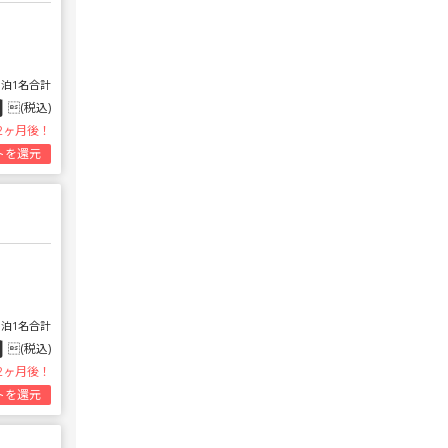
1泊1名合計
円
(税込)
2ヶ月後！
トを還元
1泊1名合計
円
(税込)
2ヶ月後！
トを還元