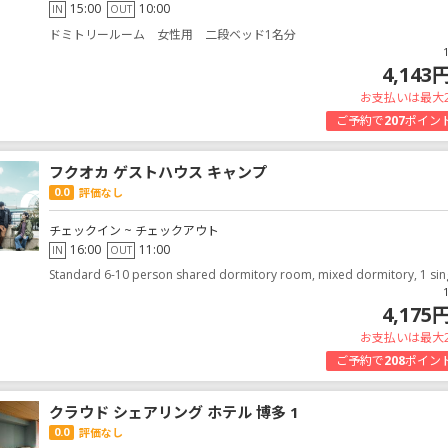
15:00
10:00
IN
OUT
ドミトリールーム 女性用 二段ベッド1名分
4,143
お支払いは最大
ご予約で
207
ポイン
フクオカ ゲストハウス キャンプ
0.0
評価なし
チェックイン ~ チェックアウト
16:00
11:00
IN
OUT
Standard 6-10 person shared dormitory room, mixed dormitory, 1 sin
4,175
お支払いは最大
ご予約で
208
ポイン
クラウド シェアリング ホテル 博多 1
0.0
評価なし