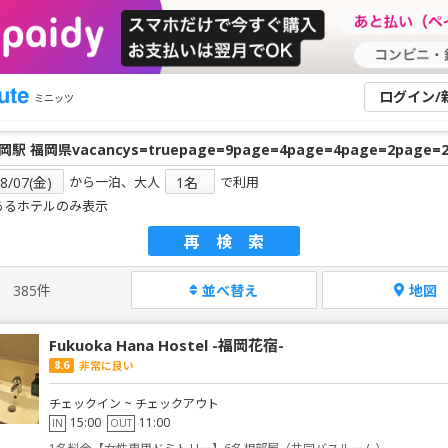
ログイン/
ミニッツ
から一泊、大人
で利用
あるホテルのみ表示
再検索
385件
並べ替え
地図
Fukuoka Hana Hostel -福岡花宿-
8.6
非常に良い
チェックイン ~ チェックアウト
15:00
11:00
IN
OUT