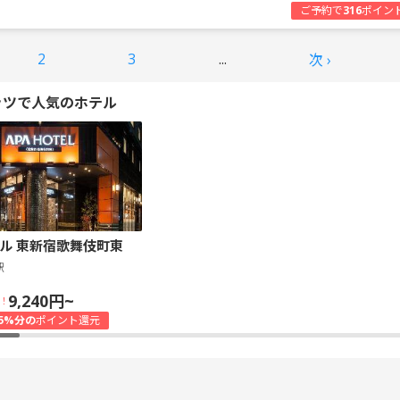
ご予約で
316
ポイン
2
3
...
次 ›
ッツで人気のホテル
ル 東新宿歌舞伎町東
駅
9,240円~
！
5%分の
ポイント還元