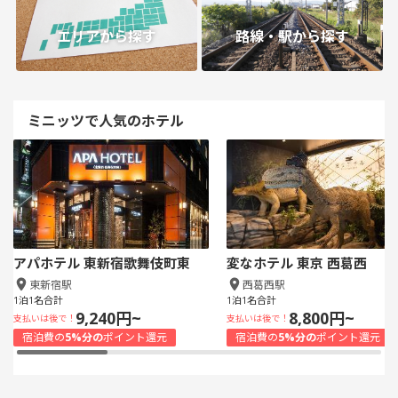
エリアから探す
路線・駅から探す
ミニッツで人気のホテル
アパホテル 東新宿歌舞伎町東
変なホテル 東京 西葛西
東新宿駅
西葛西駅
1泊1名合計
1泊1名合計
9,240円~
8,800円~
支払いは後で！
支払いは後で！
宿泊費の
5%分の
ポイント還元
宿泊費の
5%分の
ポイント還元