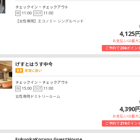
チェックイン ~ チェックアウト
11:00
11:00
IN
OUT
【女性専用】エコノミー シングルベッド
4,125
お支払いは最大
ご予約で
206
ポイン
げすとはうす中今
8.8
非常に良い
チェックイン ~ チェックアウト
15:00
11:00
IN
OUT
女性専用ドミトリールーム
4,390
お支払いは最大
ご予約で
219
ポイン
FukuokaKoryou GuestHouse