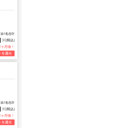
1泊1名合計
円
(税込)
2ヶ月後！
トを還元
1泊1名合計
円
(税込)
2ヶ月後！
トを還元