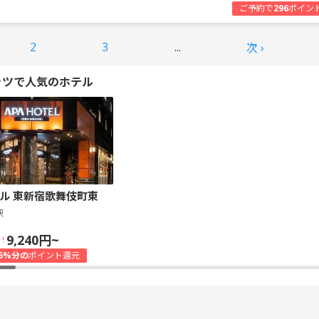
ご予約で
296
ポイン
2
3
...
次 ›
ッツで人気のホテル
ル 東新宿歌舞伎町東
駅
9,240円~
！
5%分の
ポイント還元