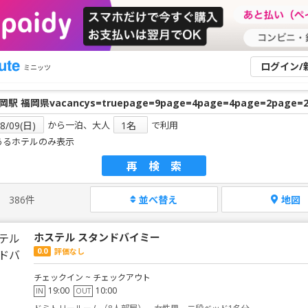
ログイン/
ミニッツ
から一泊、大人
で利用
あるホテルのみ表示
再検索
386件
並べ替え
地図
ホステル スタンドバイミー
0.0
評価なし
チェックイン ~ チェックアウト
19:00
10:00
IN
OUT