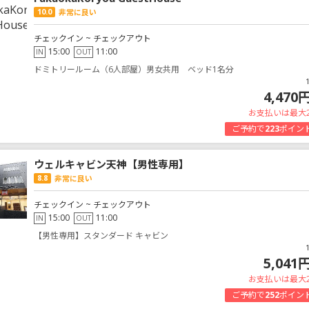
10.0
非常に良い
チェックイン ~ チェックアウト
15:00
11:00
IN
OUT
ドミトリールーム（6人部屋）男女共用 ベッド1名分
4,470
お支払いは最大
ご予約で
223
ポイン
ウェルキャビン天神【男性専用】
8.8
非常に良い
チェックイン ~ チェックアウト
15:00
11:00
IN
OUT
【男性専用】スタンダード キャビン
5,041
お支払いは最大
ご予約で
252
ポイン