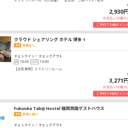
ドミトリールーム（8人部屋） 女性用 二段ベッド1名分
2,930
お支払いは最大
ご予約で
146
ポイン
クラウド シェアリング ホテル 博多 1
0.0
評価なし
チェックイン ~ チェックアウト
16:00
10:00
IN
OUT
【女性専用】ドミトリールーム
3,271
お支払いは最大
ご予約で
163
ポイン
Fukuoka Tabiji Hostel 福岡旅路ゲストハウス
8.6
非常に良い
チェックイン ~ チェックアウト