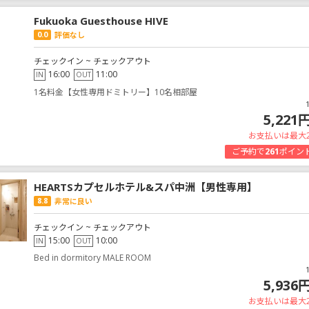
Fukuoka Guesthouse HIVE
0.0
評価なし
チェックイン ~ チェックアウト
16:00
11:00
IN
OUT
1名料金【女性専用ドミトリー】10名相部屋
5,221
お支払いは最大
ご予約で
261
ポイン
HEARTSカプセルホテル&スパ中洲【男性専用】
8.8
非常に良い
チェックイン ~ チェックアウト
15:00
10:00
IN
OUT
Bed in dormitory MALE ROOM
5,936
お支払いは最大