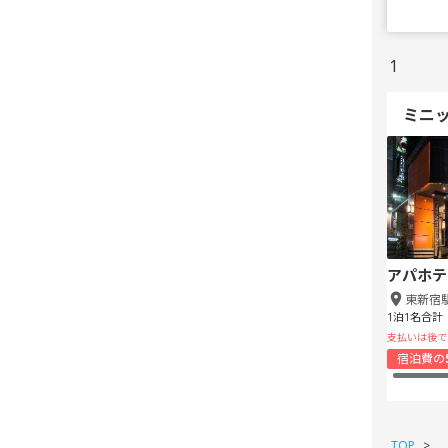
1
ミニ
アパホテ
東新宿
1泊1名合計
支払いは後で
宿泊費の
TOP
>