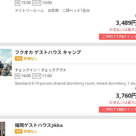
15:00
10:00
IN
OUT
ドミトリールーム 女性用 二段ベッド1名分
3,489
お支払いは最大
ご予約で
174
ポイン
フクオカ ゲストハウス キャンプ
0.0
評価なし
チェックイン ~ チェックアウト
16:00
11:00
IN
OUT
Standard 6-10 person shared dormitory room, mixed dormitory, 1 sin
3,760
お支払いは最大
ご予約で
188
ポイン
福岡ゲストハウスJikka
0.0
評価なし