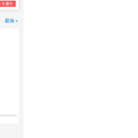
トを還元
最後 »
変なホテル 東京 西葛西
西葛西駅
1泊1名合計
8,800円~
支払いは後で！
宿泊費の
5%分の
ポイント還元