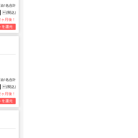
1泊1名合計
円
(税込)
2ヶ月後！
トを還元
1泊1名合計
円
(税込)
2ヶ月後！
トを還元