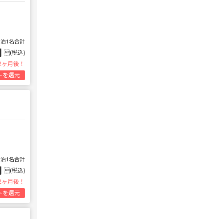
1泊1名合計
円
(税込)
2ヶ月後！
トを還元
1泊1名合計
円
(税込)
2ヶ月後！
トを還元