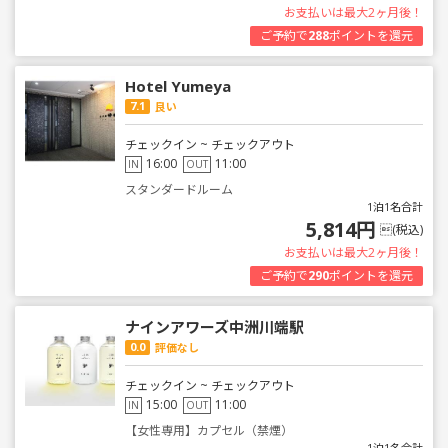
お支払いは最大2ヶ月後！
ご予約で
288
ポイントを還元
Hotel Yumeya
7.1
良い
チェックイン ~ チェックアウト
16:00
11:00
IN
OUT
スタンダードルーム
1泊1名合計
5,814円
(税込)
お支払いは最大2ヶ月後！
ご予約で
290
ポイントを還元
ナインアワーズ中洲川端駅
0.0
評価なし
チェックイン ~ チェックアウト
15:00
11:00
IN
OUT
【女性専用】カプセル（禁煙）
1泊1名合計