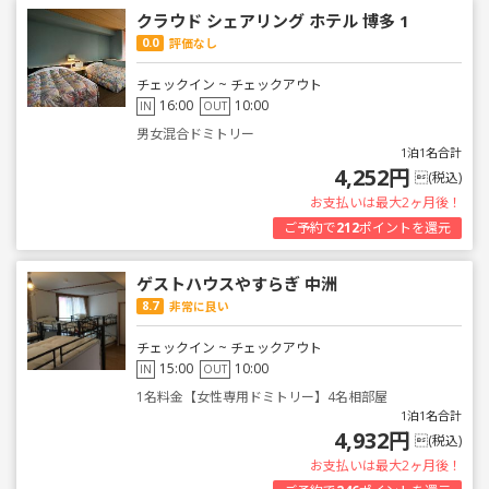
クラウド シェアリング ホテル 博多 1
0.0
評価なし
チェックイン ~ チェックアウト
16:00
10:00
IN
OUT
男女混合ドミトリー
1泊1名合計
4,252円
(税込)
お支払いは最大2ヶ月後！
ご予約で
212
ポイントを還元
ゲストハウスやすらぎ 中洲
8.7
非常に良い
チェックイン ~ チェックアウト
15:00
10:00
IN
OUT
1名料金【女性専用ドミトリー】4名相部屋
1泊1名合計
4,932円
(税込)
お支払いは最大2ヶ月後！