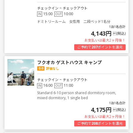
チェックイン ~ チェックアウト
15:00
10:00
IN
OUT
ドミトリールーム 女性用 二段ベッド1名分
1泊1名合計
4,143円
(税込)
お支払いは最大2ヶ月後！
ご予約で
207
ポイントを還元
フクオカ ゲストハウス キャンプ
0.0
評価なし
チェックイン ~ チェックアウト
16:00
11:00
IN
OUT
Standard 6-10 person shared dormitory room,
mixed dormitory, 1 single bed
1泊1名合計
4,175円
(税込)
お支払いは最大2ヶ月後！
ご予約で
208
ポイントを還元