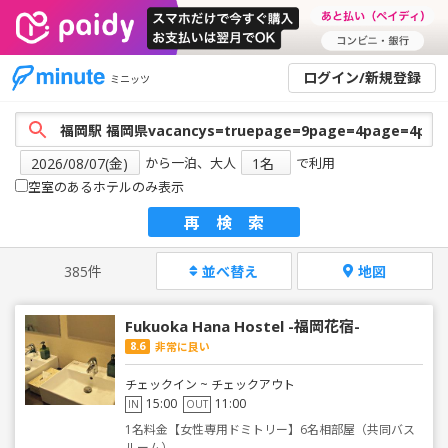
ログイン/新規登録
ミニッツ
から一泊、大人
で利用
空室のあるホテルのみ表示
再検索
385件
並べ替え
地図
Fukuoka Hana Hostel -福岡花宿-
8.6
非常に良い
チェックイン ~ チェックアウト
15:00
11:00
IN
OUT
1名料金【女性専用ドミトリー】6名相部屋（共同バス
ルーム）