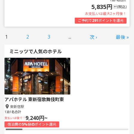
5,835円
(税込)
お支払いは最大2ヶ月後！
ご予約で
291
ポイントを還元
1
2
3
...
次 ›
最後 »
ミニッツで人気のホテル
アパホテル 東新宿歌舞伎町東
東新宿駅
1泊1名合計
9,240円~
支払いは後で！
宿泊費の
5%分の
ポイント還元