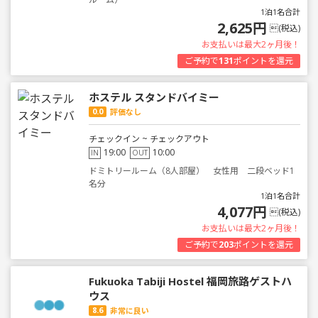
1泊1名合計
2,625円
(税込)
お支払いは最大2ヶ月後！
ご予約で
131
ポイントを還元
ホステル スタンドバイミー
0.0
評価なし
チェックイン ~ チェックアウト
19:00
10:00
IN
OUT
ドミトリールーム（8人部屋） 女性用 二段ベッド1
名分
1泊1名合計
4,077円
(税込)
お支払いは最大2ヶ月後！
ご予約で
203
ポイントを還元
Fukuoka Tabiji Hostel 福岡旅路ゲストハ
ウス
8.6
非常に良い