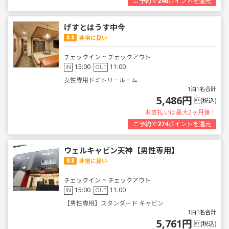
ご予約で
246
ポイントを還元
げすとはうす中今
8.8
非常に良い
チェックイン ~ チェックアウト
15:00
11:00
IN
OUT
女性専用ドミトリールーム
1泊1名合計
5,486円
(税込)
お支払いは最大2ヶ月後！
ご予約で
274
ポイントを還元
ウェルキャビン天神【男性専用】
8.8
非常に良い
チェックイン ~ チェックアウト
15:00
11:00
IN
OUT
【男性専用】スタンダード キャビン
1泊1名合計
5,761円
(税込)