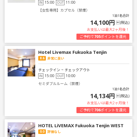
15:00
11:00
IN
OUT
【女性専用】カプセル（禁煙）
1泊1名合計
14,100円
(税込)
お支払いは最大2ヶ月後！
ご予約で
705
ポイントを還元
Hotel Livemax Fukuoka Tenjin
8.6
非常に良い
チェックイン ~ チェックアウト
15:00
10:00
IN
OUT
セミダブルルーム（禁煙）
1泊1名合計
14,134円
(税込)
お支払いは最大2ヶ月後！
ご予約で
706
ポイントを還元
HOTEL LiVEMAX Fukuoka Tenjin WEST
0.0
評価なし