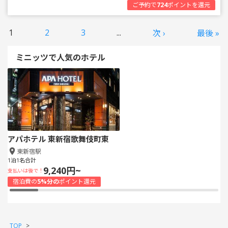
ご予約で
724
ポイントを還元
1
2
3
...
次 ›
最後 »
ミニッツで人気のホテル
アパホテル 東新宿歌舞伎町東
東新宿駅
1泊1名合計
9,240円~
支払いは後で！
宿泊費の
5%分の
ポイント還元
TOP
>