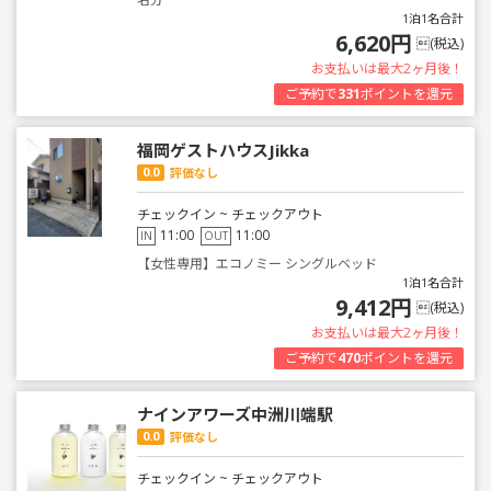
1泊1名合計
6,620円
(税込)
お支払いは最大2ヶ月後！
ご予約で
331
ポイントを還元
福岡ゲストハウスJikka
0.0
評価なし
チェックイン ~ チェックアウト
11:00
11:00
IN
OUT
【女性専用】エコノミー シングルベッド
1泊1名合計
9,412円
(税込)
お支払いは最大2ヶ月後！
ご予約で
470
ポイントを還元
ナインアワーズ中洲川端駅
0.0
評価なし
チェックイン ~ チェックアウト