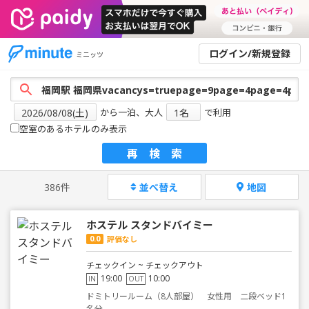
ログイン/新規登録
ミニッツ
から一泊、大人
で利用
空室のあるホテルのみ表示
再検索
386件
並べ替え
地図
ホステル スタンドバイミー
0.0
評価なし
チェックイン ~ チェックアウト
19:00
10:00
IN
OUT
ドミトリールーム（8人部屋） 女性用 二段ベッド1
名分