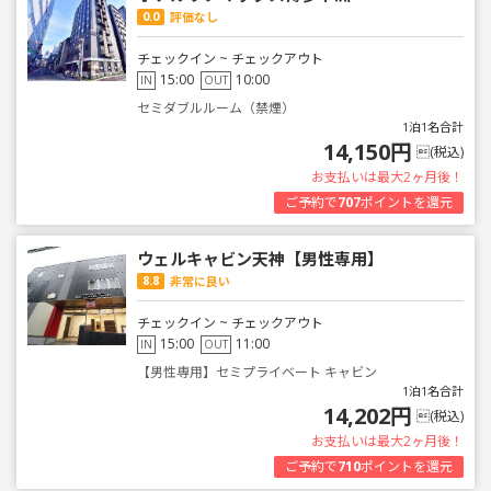
0.0
評価なし
チェックイン ~ チェックアウト
15:00
10:00
IN
OUT
セミダブルルーム（禁煙）
1泊1名合計
14,150円
(税込)
お支払いは最大2ヶ月後！
ご予約で
707
ポイントを還元
ウェルキャビン天神【男性専用】
8.8
非常に良い
チェックイン ~ チェックアウト
15:00
11:00
IN
OUT
【男性専用】セミプライベート キャビン
1泊1名合計
14,202円
(税込)
お支払いは最大2ヶ月後！
ご予約で
710
ポイントを還元