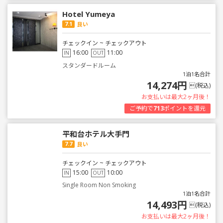
Hotel Yumeya
7.1
良い
チェックイン ~ チェックアウト
16:00
11:00
IN
OUT
スタンダードルーム
1泊1名合計
14,274円
(税込)
お支払いは最大2ヶ月後！
ご予約で
713
ポイントを還元
平和台ホテル大手門
7.7
良い
チェックイン ~ チェックアウト
15:00
10:00
IN
OUT
Single Room Non Smoking
1泊1名合計
14,493円
(税込)
お支払いは最大2ヶ月後！