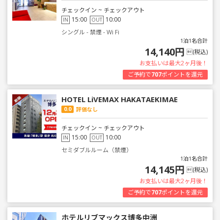
チェックイン ~ チェックアウト
15:00
10:00
IN
OUT
シングル - 禁煙 - Wi Fi
1泊1名合計
14,140円
(税込)
お支払いは最大2ヶ月後！
ご予約で
707
ポイントを還元
HOTEL LiVEMAX HAKATAEKIMAE
0.0
評価なし
チェックイン ~ チェックアウト
15:00
10:00
IN
OUT
セミダブルルーム（禁煙）
1泊1名合計
14,145円
(税込)
お支払いは最大2ヶ月後！
ご予約で
707
ポイントを還元
ホテルリブマックス博多中洲